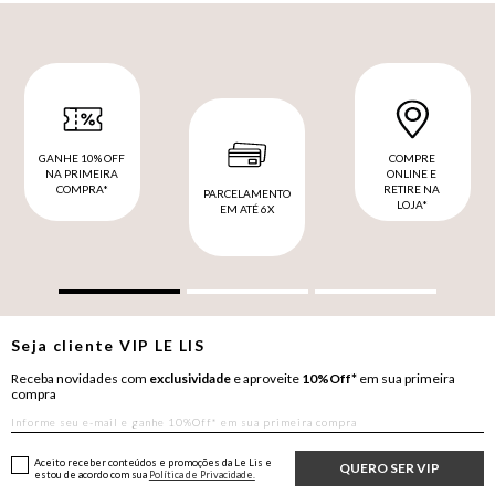
GANHE 10% OFF
COMPRE
NA PRIMEIRA
ONLINE E
COMPRA*
RETIRE NA
PARCELAMENTO
LOJA*
EM ATÉ 6X
Seja cliente
VIP
LE LIS
Receba novidades com
exclusividade
e aproveite
10%Off*
em sua primeira
compra
Aceito receber conteúdos e promoções da Le Lis e
QUERO SER VIP
estou de acordo com sua
Política de Privacidade.