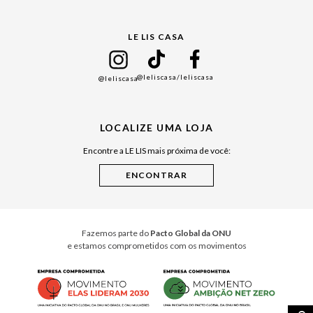
Gift Guide
LE LIS CASA
Mães
Namorados
@leliscasa
/leliscasa
@leliscasa
Japão
Julián Manfredi
LOCALIZE UMA LOJA
Raízes do Pará
Encontre a LE LIS mais próxima de você:
Cuidados Casa
Instruções de Jogos
Minha Loja Le Lis
Le Lis Casa PRO
Fazemos parte do
Pacto Global da ONU
e estamos comprometidos com os movimentos