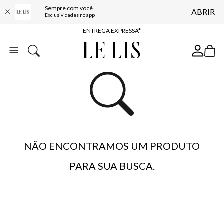
Sempre com você
ABRIR
COMPRE ONLINE E RETIRE EM LOJA*
Exclusividades no app
ENTREGA EXPRESSA*
FRETE GRÁTIS*
BAIXE O APP
10% OFF NA PRIMEIRA COMPRA*
NÃO ENCONTRAMOS UM PRODUTO
PARA SUA BUSCA.