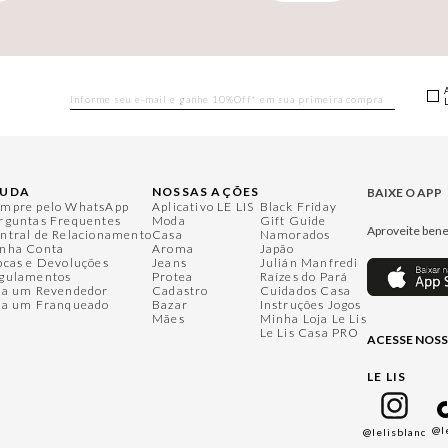
JUDA
NOSSAS AÇÕES
BAIXE O APP
mpre pelo WhatsApp
Aplicativo LE LIS
Black Friday
rguntas Frequentes
Moda
Gift Guide
Aproveite bene
ntral de Relacionamento
Casa
Namorados
nha Conta
Aroma
Japão
ocas e Devoluções
Jeans
Julián Manfredi
gulamentos
Protea
Raízes do Pará
ja um Revendedor
Cadastro
Cuidados Casa
ja um Franqueado
Bazar
Instruções Jogos
Mães
Minha Loja Le Lis
Le Lis Casa PRO
ACESSE NOSS
LE LIS
@l
@lelisblanc