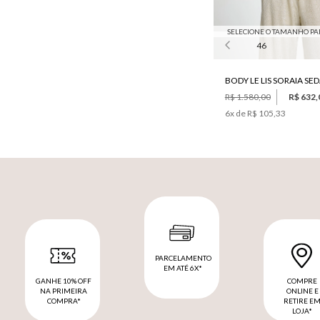
SELECIONE O TAMANHO PA
46
BODY LE LIS SORAIA SE
R$ 1.580,00
R$ 632,
6
x de
R$ 105,33
PARCELAMENTO
EM ATÉ 6X*
GANHE 10% OFF
COMPRE
NA PRIMEIRA
ONLINE E
COMPRA*
RETIRE E
LOJA*