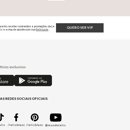
Aceito receber conteúdos e promoções da Le
QUERO SER VIP
Lis e estou de acordo com sua
Política de
Privacidade.
fícios exclusivos
AS REDES SOCIAIS OFICIAIS
elis
/lelisblanc
/lelisblanc
@mundolelis