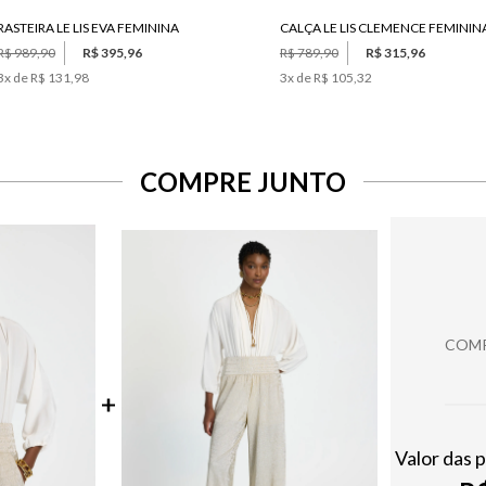
RASTEIRA LE LIS EVA FEMININA
CALÇA LE LIS CLEMENCE FEMININ
R$ 989,90
R$ 395,96
R$ 789,90
R$ 315,96
3
x de
R$ 131,98
3
x de
R$ 105,32
COMPRE JUNTO
COMP
Valor das 