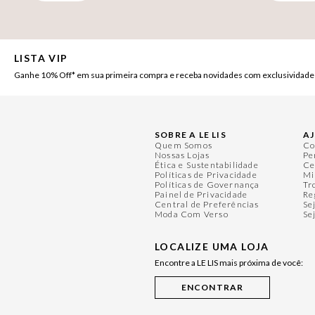
LISTA VIP
Ganhe 10% Off* em sua primeira compra e receba novidades com exclusividade
SOBRE A LE LIS
A
Quem Somos
Co
Nossas Lojas
Pe
Ética e Sustentabilidade
Ce
Políticas de Privacidade
Mi
Políticas de Governança
Tr
Painel de Privacidade
Re
Central de Preferências
Se
Moda Com Verso
Se
LOCALIZE UMA LOJA
Encontre a LE LIS mais próxima de você: