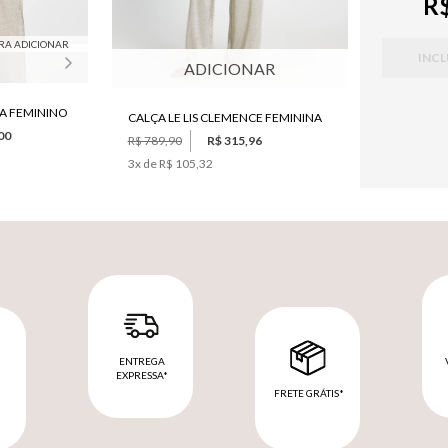
R$
RA ADICIONAR
INCL
ADICIONAR
DA FEMININO
CALÇA LE LIS CLEMENCE FEMININA
00
R$ 789,90
R$ 315,96
3
x de
R$ 105,32
ENTREGA
EXPRESSA*
FRETE GRÁTIS*
M