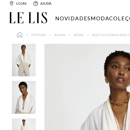
LOJAS
AJUDA
NOVIDADES
MODA
COLEÇ
FEMININO
ROUPAS
BODIES
BODY LE LIS SORAIA SEDA 