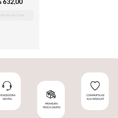
 632,00
UIR NA SACOLA
VENDEDORA
COMPARTILHE
DIGITAL
SUA WISHLIST
PRIMEIRA
TROCA GRÁTIS