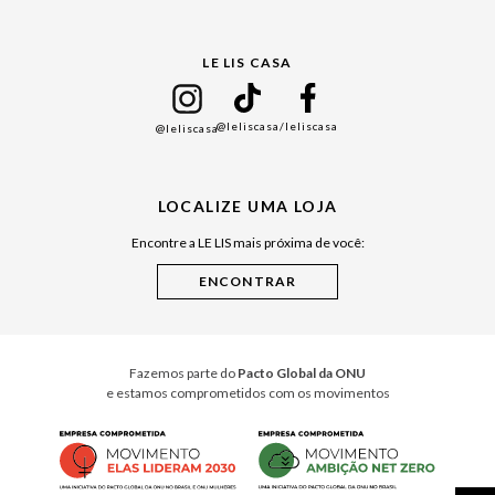
Gift Guide
LE LIS CASA
Mães
Namorados
@leliscasa
/leliscasa
@leliscasa
Japão
Julián Manfredi
LOCALIZE UMA LOJA
Raízes do Pará
Encontre a LE LIS mais próxima de você:
Cuidados Casa
Instruções de Jogos
Minha Loja Le Lis
Le Lis Casa PRO
Fazemos parte do
Pacto Global da ONU
e estamos comprometidos com os movimentos