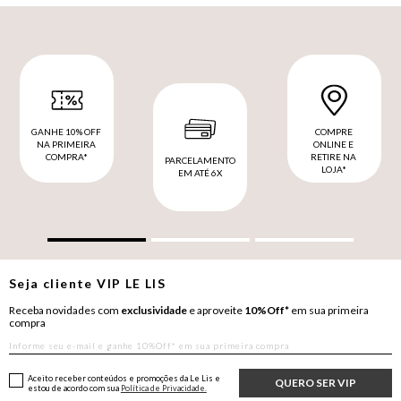
GANHE 10% OFF
COMPRE
NA PRIMEIRA
ONLINE E
COMPRA*
RETIRE NA
PARCELAMENTO
LOJA*
EM ATÉ 6X
Seja cliente
VIP
LE LIS
Receba novidades com
exclusividade
e aproveite
10%Off*
em sua primeira
compra
Aceito receber conteúdos e promoções da Le Lis e
QUERO SER VIP
estou de acordo com sua
Política de Privacidade.