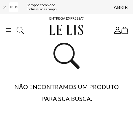
Sempre com você
ABRIR
COMPRE ONLINE E RETIRE EM LOJA*
Exclusividades no app
ENTREGA EXPRESSA*
FRETE GRÁTIS*
BAIXE O APP
10% OFF NA PRIMEIRA COMPRA*
NÃO ENCONTRAMOS UM PRODUTO
PARA SUA BUSCA.