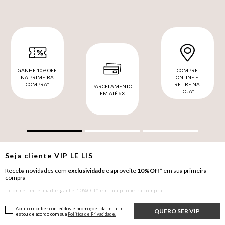
GANHE 10% OFF
COMPRE
NA PRIMEIRA
ONLINE E
COMPRA*
RETIRE NA
PARCELAMENTO
LOJA*
EM ATÉ 6X
Seja cliente
VIP
LE LIS
Receba novidades com
exclusividade
e aproveite
10%Off*
em sua primeira
compra
Aceito receber conteúdos e promoções da Le Lis e
QUERO SER VIP
estou de acordo com sua
Política de Privacidade.