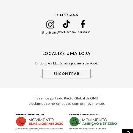
Gift Guide
LE LIS CASA
Mães
Namorados
@leliscasa
/leliscasa
@leliscasa
Japão
Julián Manfredi
LOCALIZE UMA LOJA
Raízes do Pará
Encontre a LE LIS mais próxima de você:
Cuidados Casa
Instruções de Jogos
Minha Loja Le Lis
Le Lis Casa PRO
Fazemos parte do
Pacto Global da ONU
e estamos comprometidos com os movimentos