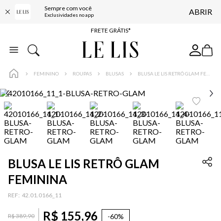
Sempre com você
ABRIR
ENTREGA EXPRESSA*
Exclusividades no app
FRETE GRÁTIS*
BAIXE O APP
10% OFF NA PRIMEIRA COMPRA*
FEMININO
ROUPAS
BLUSAS
BLUSA LE LIS RETRÔ GLAM FEMININA
BLUSA LE LIS RETRÔ GLAM
FEMININA
:
42.01.0166_11
R$
155
,
96
-
60%
R$
389
,
90