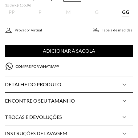
1
x de
R$
155
,
96
PP
P
M
G
GG
Provador Virtual
Tabela de medidas
ADICIONAR À SACOLA
COMPRE POR WHATSAPP
DETALHE DO PRODUTO
ENCONTRE O SEU TAMANHO
TROCAS E DEVOLUÇÕES
INSTRUÇÕES DE LAVAGEM