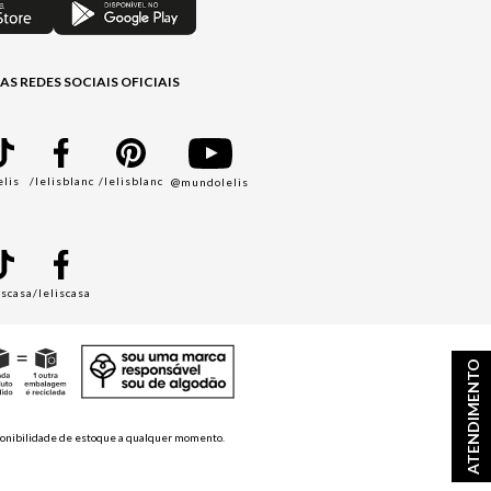
AS REDES SOCIAIS OFICIAIS
elis
/lelisblanc
/lelisblanc
@mundolelis
A
iscasa
/leliscasa
ATENDIMENTO
disponibilidade de estoque a qualquer momento.