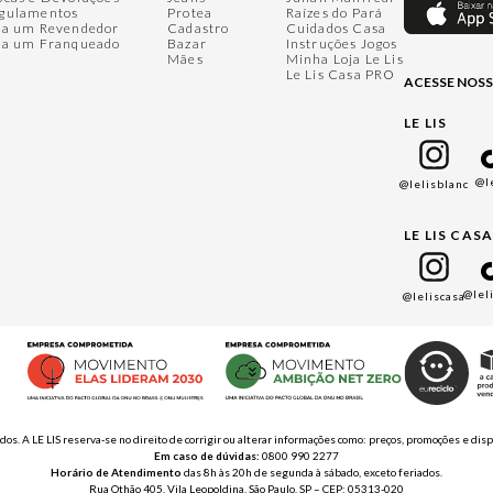
gulamentos
Protea
Raízes do Pará
ja um Revendedor
Cadastro
Cuidados Casa
ja um Franqueado
Bazar
Instruções Jogos
Mães
Minha Loja Le Lis
Le Lis Casa PRO
ACESSE NOSS
LE LIS
@l
@lelisblanc
LE LIS CAS
@lel
@leliscasa
ados. A LE LIS reserva-se no direito de corrigir ou alterar informações como: preços, promoções e 
Em caso de dúvidas:
0800 990 2277
Horário de Atendimento
das 8h às 20h de segunda à sábado, exceto feriados.
Rua Othão 405, Vila Leopoldina, São Paulo, SP – CEP: 05313-020