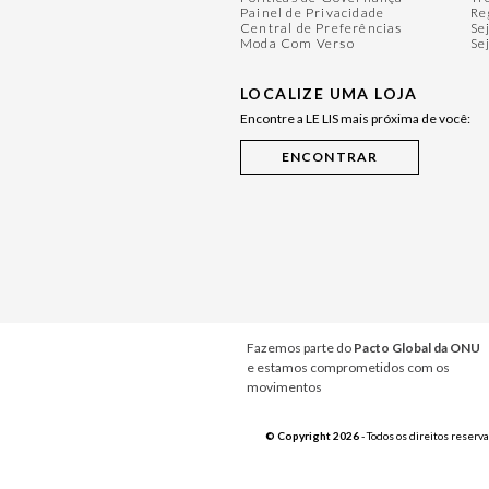
Painel de Privacidade
Re
Central de Preferências
Se
Moda Com Verso
Se
LOCALIZE UMA LOJA
Encontre a LE LIS mais próxima de você:
Fazemos parte do
Pacto Global da ONU
e estamos comprometidos com os
movimentos
© Copyright 2026
- Todos os direitos reserv