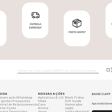
ENTREGA
EXPRESSA*
FRETE GRÁTIS*
M
JUDA
NOSSAS AÇÕES
BAIXE O APP
mpre pelo WhatsApp
Aplicativo LE LIS
Black Friday
rguntas Frequentes
Moda
Gift Guide
Aproveite bene
ntral de Relacionamento
Casa
Namorados
nha Conta
Aroma
Japão
ocas e Devoluções
Jeans
Julián Manfredi