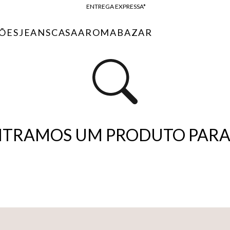
ENTREGA EXPRESSA*
FRETE GRÁTIS*
ÕES
JEANS
CASA
AROMA
BAZAR
BAIXE O APP
10% OFF NA PRIMEIRA COMPRA*
TRAMOS UM PRODUTO PARA 