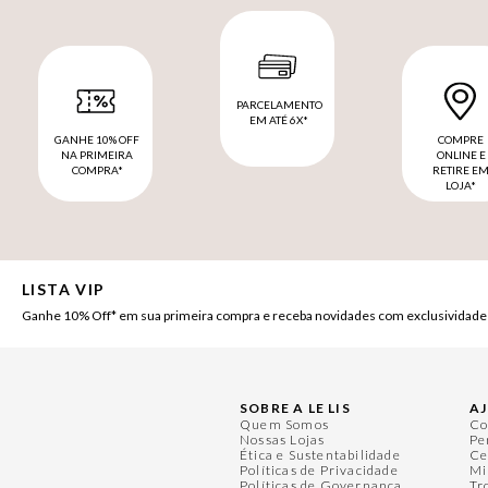
PARCELAMENTO
EM ATÉ 6X*
GANHE 10% OFF
COMPRE
NA PRIMEIRA
ONLINE E
COMPRA*
RETIRE E
LOJA*
LISTA VIP
Ganhe 10% Off* em sua primeira compra e receba novidades com exclusividade
SOBRE A LE LIS
A
Quem Somos
Co
Nossas Lojas
Pe
Ética e Sustentabilidade
Ce
Políticas de Privacidade
Mi
Políticas de Governança
Tr