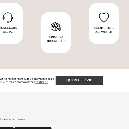
VENDEDORA
COMPARTILHE
DIGITAL
SUA WISHLIST
PRIMEIRA
TROCA GRÁTIS
Aceito receber conteúdos e promoções da Le
QUERO SER VIP
Lis e estou de acordo com sua
Política de
Privacidade.
fícios exclusivos