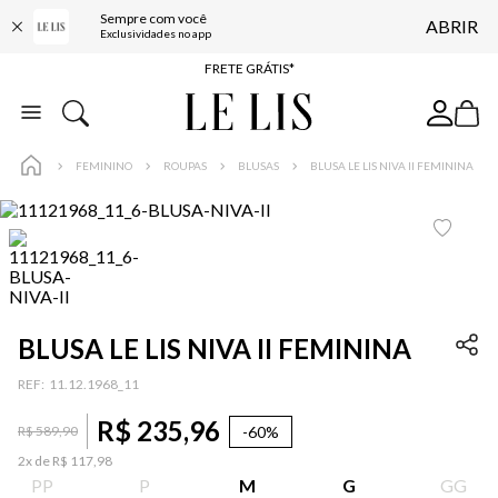
Sempre com você
ABRIR
ENTREGA EXPRESSA*
Exclusividades no app
FRETE GRÁTIS*
BAIXE O APP
10% OFF NA PRIMEIRA COMPRA*
FEMININO
ROUPAS
BLUSAS
BLUSA LE LIS NIVA II FEMININA
BLUSA LE LIS NIVA II FEMININA
:
11.12.1968_11
R$
235
,
96
-
60%
R$
589
,
90
2
x de
R$
117
,
98
PP
P
M
G
GG