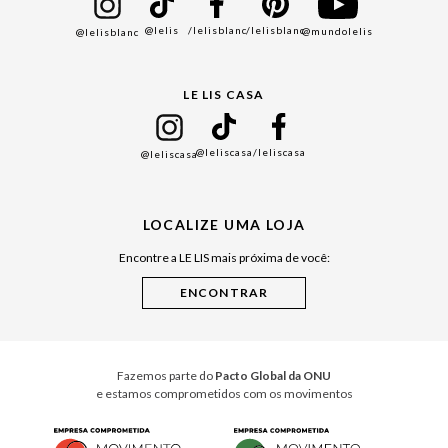
Bazar
@lelis
/lelisblanc
/lelisblanc
@mundolelis
@lelisblanc
Black Friday
Gift Guide
LE LIS CASA
Mães
Namorados
@leliscasa
/leliscasa
@leliscasa
Japão
Julián Manfredi
LOCALIZE UMA LOJA
Raízes do Pará
Encontre a LE LIS mais próxima de você:
Cuidados Casa
Instruções de Jogos
Minha Loja Le Lis
Le Lis Casa PRO
Fazemos parte do
Pacto Global da ONU
e estamos comprometidos com os movimentos