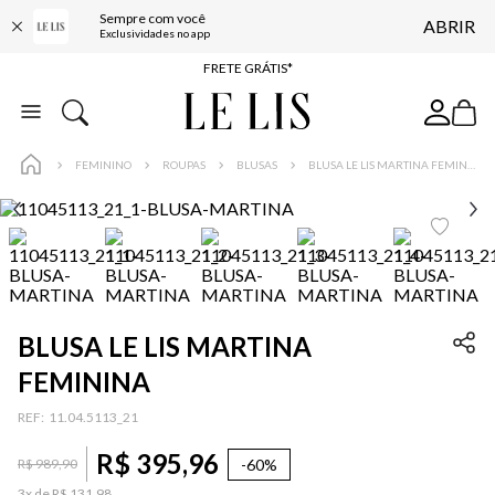
Sempre com você
ABRIR
ENTREGA EXPRESSA*
Exclusividades no app
FRETE GRÁTIS*
BAIXE O APP
10% OFF NA PRIMEIRA COMPRA*
FEMININO
ROUPAS
BLUSAS
BLUSA LE LIS MARTINA FEMININA
BLUSA LE LIS MARTINA
FEMININA
:
11.04.5113_21
R$
395
,
96
-
60%
R$
989
,
90
3
x de
R$
131
,
98