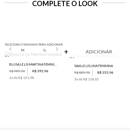
COMPLETE O LOOK
SELECIONE O TAMANHO PARA ADICIONAR
M
G
ADICIONAR
BLUSA LE LIS MARTINA FEMININA
SAIA LE LIS LINA FEMININA
R$ 989,90
R$ 395,96
R$ 889,90
R$ 355,96
3
x de
R$ 131,98
3
x de
R$ 118,65