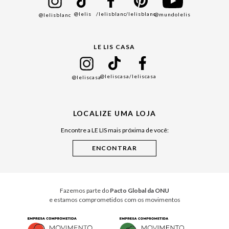
Bazar
@lelis
/lelisblanc
/lelisblanc
@mundolelis
@lelisblanc
Black Friday
Gift Guide
LE LIS CASA
Mães
Namorados
@leliscasa
/leliscasa
@leliscasa
Japão
Julián Manfredi
LOCALIZE UMA LOJA
Raízes do Pará
Encontre a LE LIS mais próxima de você:
Cuidados Casa
Instruções de Jogos
Minha Loja Le Lis
Le Lis Casa PRO
Fazemos parte do
Pacto Global da ONU
e estamos comprometidos com os movimentos