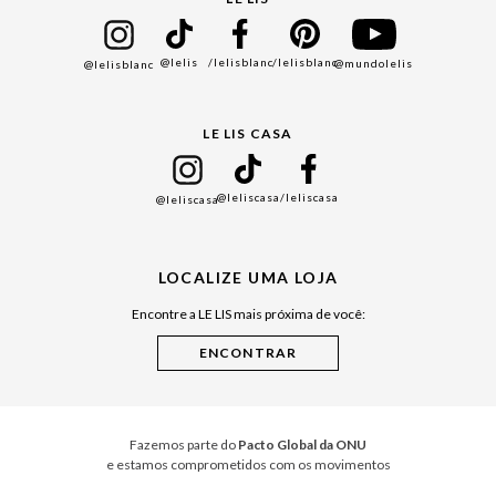
Bazar
@lelis
/lelisblanc
/lelisblanc
@mundolelis
@lelisblanc
Black Friday
Gift Guide
LE LIS CASA
Mães
Namorados
@leliscasa
/leliscasa
@leliscasa
Japão
Julián Manfredi
LOCALIZE UMA LOJA
Raízes do Pará
Encontre a LE LIS mais próxima de você:
Cuidados Casa
Instruções de Jogos
Minha Loja Le Lis
Le Lis Casa PRO
Fazemos parte do
Pacto Global da ONU
e estamos comprometidos com os movimentos