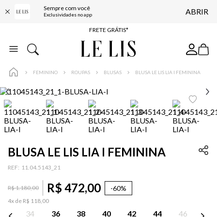
Sempre com você
ABRIR
ENTREGA EXPRESSA*
Exclusividades no app
FRETE GRÁTIS*
BAIXE O APP
10% OFF NA PRIMEIRA COMPRA*
FEMININO
ROUPAS
BLUSAS
BLUSA LE LIS LIA I FEMININA
BLUSA LE LIS LIA I FEMININA
:
11.04.5143_21
R$
472
,
00
-
60%
R$
1
.
180
,
00
4
x de
R$
118
,
00
34
36
38
40
42
44
46