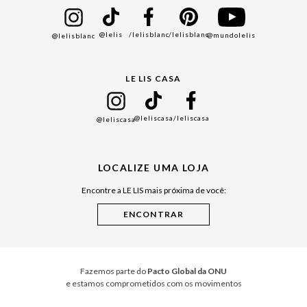
Bazar
@lelis
/lelisblanc
/lelisblanc
@mundolelis
@lelisblanc
Black Friday
Gift Guide
LE LIS CASA
Mães
Namorados
@leliscasa
/leliscasa
@leliscasa
Japão
Julián Manfredi
LOCALIZE UMA LOJA
Raízes do Pará
Encontre a LE LIS mais próxima de você:
Cuidados Casa
Instruções de Jogos
Minha Loja Le Lis
Le Lis Casa PRO
Fazemos parte do
Pacto Global da ONU
e estamos comprometidos com os movimentos