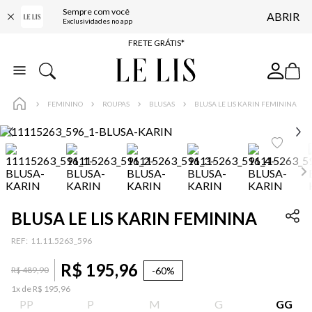
Sempre com você
ABRIR
ENTREGA EXPRESSA*
Exclusividades no app
FRETE GRÁTIS*
BAIXE O APP
10% OFF NA PRIMEIRA COMPRA*
FEMININO
ROUPAS
BLUSAS
BLUSA LE LIS KARIN FEMININA
BLUSA LE LIS KARIN FEMININA
:
11.11.5263_596
R$
195
,
96
-
60%
R$
489
,
90
1
x de
R$
195
,
96
PP
P
M
G
GG