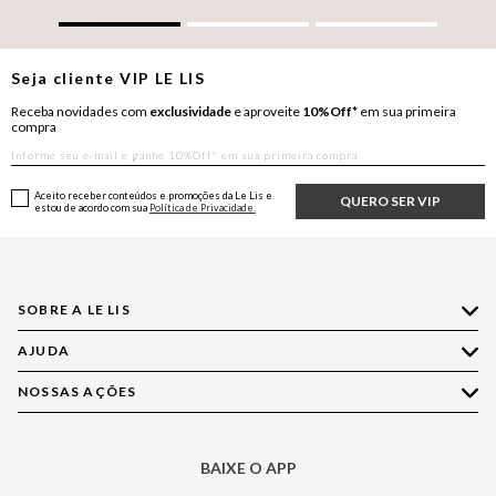
Seja cliente
VIP
LE LIS
Receba novidades com
exclusividade
e aproveite
10%Off*
em sua primeira
compra
Aceito receber conteúdos e promoções da Le Lis e
QUERO SER VIP
estou de acordo com sua
Política de Privacidade.
SOBRE A LE LIS
AJUDA
Quem Somos
Nossas Lojas
NOSSAS AÇÕES
Compre pelo WhatsApp
Ética e Sustentabilidade
Perguntas Frequentes
Aplicativo LE LIS
Política de Privacidade
Central de Relacionamento
BAIXE O APP
Moda
Política de Governança