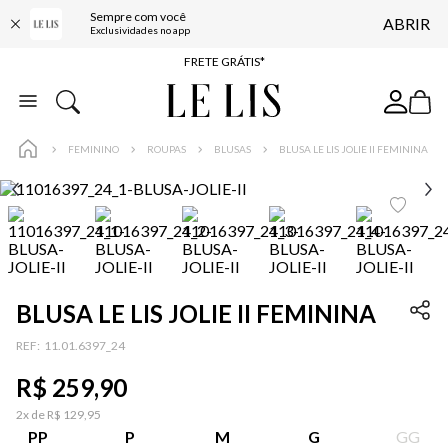
Sempre com você
ABRIR
ENTREGA EXPRESSA*
Exclusividades no app
FRETE GRÁTIS*
BAIXE O APP
10% OFF NA PRIMEIRA COMPRA*
FEMININO
ROUPAS
BLUSAS
BLUSA LE LIS JOLIE II FEMININA
BLUSA LE LIS JOLIE II FEMININA
:
11.01.6397_24
R$
259
,
90
2
x de
R$
129
,
95
PP
P
M
G
GG