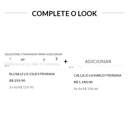
COMPLETE O LOOK
SELECIONE O TAMANHO PARA ADICIONAR
PP
P
M
G
ADICIONAR
BLUSA LE LIS JOLIE II FEMININA
CALÇA LE LIS MARLEY FEMININA
R$ 259,90
R$ 1.180,00
2
x de
R$ 129,95
6
x de
R$ 196,66