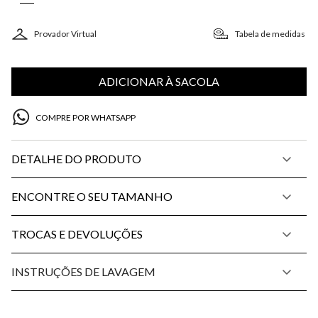
Provador Virtual
Tabela de medidas
ADICIONAR À SACOLA
COMPRE POR WHATSAPP
DETALHE DO PRODUTO
ENCONTRE O SEU TAMANHO
TROCAS E DEVOLUÇÕES
INSTRUÇÕES DE LAVAGEM
PP
P
M
G
34
36
38
40
42
44
46