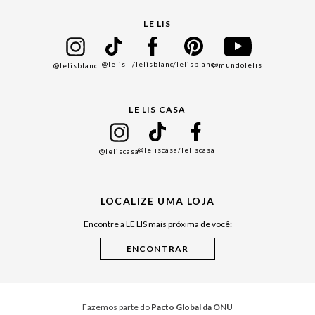
Protea
Seja um Franqueado
Cadastro
LE LIS
Bazar
@lelis
/lelisblanc
/lelisblanc
@mundolelis
@lelisblanc
Black Friday
Gift Guide
LE LIS CASA
Mães
Namorados
@leliscasa
/leliscasa
@leliscasa
Japão
Julián Manfredi
LOCALIZE UMA LOJA
Raízes do Pará
Encontre a LE LIS mais próxima de você:
Cuidados Casa
Instruções de Jogos
Minha Loja Le Lis
Le Lis Casa PRO
Fazemos parte do
Pacto Global da ONU