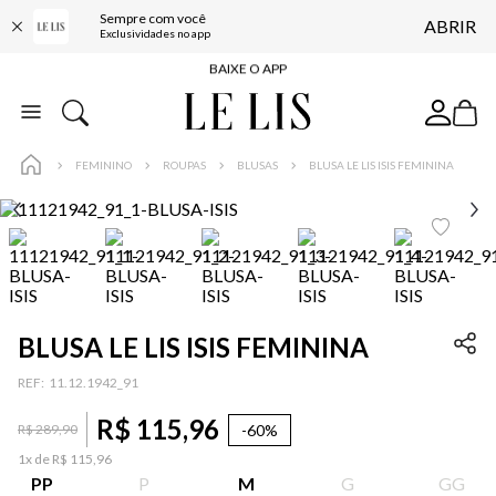
Sempre com você
ABRIR
FRETE GRÁTIS*
Exclusividades no app
BAIXE O APP
10% OFF NA PRIMEIRA COMPRA*
COMPRE ONLINE E RETIRE EM LOJA*
FEMININO
ROUPAS
BLUSAS
BLUSA LE LIS ISIS FEMININA
ENTREGA EXPRESSA*
FRETE GRÁTIS*
BAIXE O APP
10% OFF NA PRIMEIRA COMPRA*
BLUSA LE LIS ISIS FEMININA
:
11.12.1942_91
…
R$
115
,
96
-
60%
R$
289
,
90
1
x de
R$
115
,
96
PP
P
M
G
GG