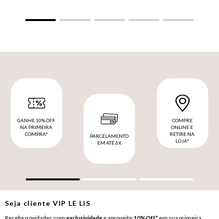
GANHE 10% OFF
COMPRE
NA PRIMEIRA
ONLINE E
COMPRA*
RETIRE NA
PARCELAMENTO
LOJA*
EM ATÉ 6X
Seja cliente
VIP
LE LIS
Receba novidades com
exclusividade
e aproveite
10%Off*
em sua primeira