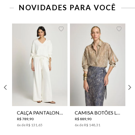
NOVIDADES PARA VOCÊ
CALÇA PANTALONA LE LIS HORI FEMININA
CAMISA BOTÕES LE LIS YANNA FEMININA
R$
789
,
90
R$
889
,
90
6
x de
R$
131
,
65
6
x de
R$
148
,
31