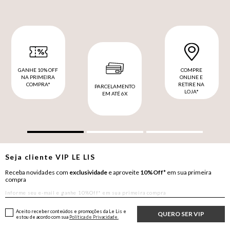
GANHE 10% OFF
COMPRE
NA PRIMEIRA
ONLINE E
COMPRA*
RETIRE NA
PARCELAMENTO
LOJA*
EM ATÉ 6X
Seja cliente
VIP
LE LIS
Receba novidades com
exclusividade
e aproveite
10%Off*
em sua primeira
compra
Aceito receber conteúdos e promoções da Le Lis e
QUERO SER VIP
estou de acordo com sua
Política de Privacidade.