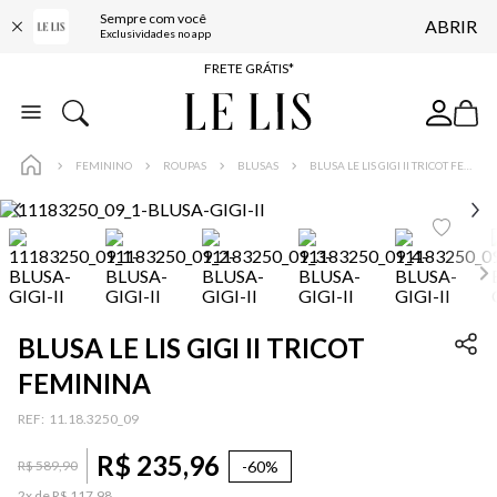
Sempre com você
ABRIR
ENTREGA EXPRESSA*
Exclusividades no app
FRETE GRÁTIS*
BAIXE O APP
10% OFF NA PRIMEIRA COMPRA*
FEMININO
ROUPAS
BLUSAS
BLUSA LE LIS GIGI II TRICOT FEMININA
BLUSA LE LIS GIGI II TRICOT
FEMININA
:
11.18.3250_09
R$
235
,
96
-
60%
R$
589
,
90
2
x de
R$
117
,
98