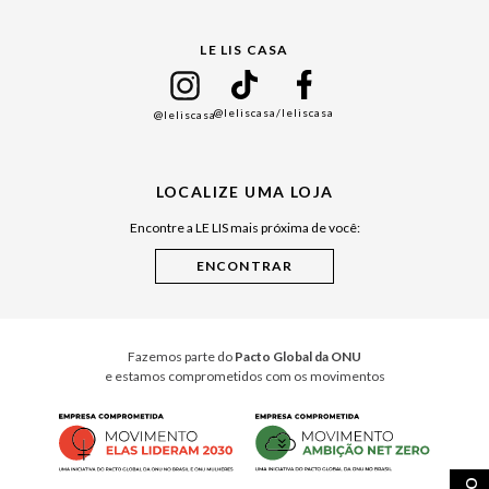
Gift Guide
LE LIS CASA
Mães
Namorados
@leliscasa
/leliscasa
@leliscasa
Japão
Julián Manfredi
LOCALIZE UMA LOJA
Raízes do Pará
Encontre a LE LIS mais próxima de você:
Cuidados Casa
Instruções de Jogos
Minha Loja Le Lis
Le Lis Casa PRO
Fazemos parte do
Pacto Global da ONU
e estamos comprometidos com os movimentos