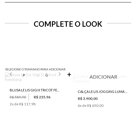
COMPLETE O LOOK
SELECIONE O TAMANHO PARA ADICIONAR
P
G
ADICIONAR
BLUSA LE LIS GIGI II TRICOT FEMININA
CALÇA LE LIS JOGGING LUMA FEMININA
R$ 589,90
R$ 235,96
R$ 3.900,00
2
x de
R$ 117,98
6
x de
R$ 650,00