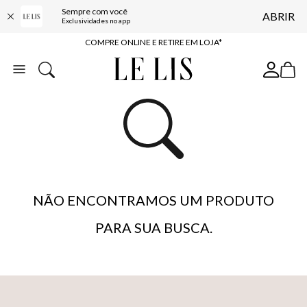
Sempre com você
ABRIR
10% OFF NA PRIMEIRA COMPRA*
Exclusividades no app
COMPRE ONLINE E RETIRE EM LOJA*
ENTREGA EXPRESSA*
FRETE GRÁTIS*
BAIXE O APP
10% OFF NA PRIMEIRA COMPRA*
NÃO ENCONTRAMOS UM PRODUTO
PARA SUA BUSCA.