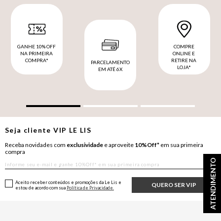
GANHE 10% OFF
COMPRE
NA PRIMEIRA
ONLINE E
COMPRA*
RETIRE NA
PARCELAMENTO
LOJA*
EM ATÉ 6X
Seja cliente
VIP
LE LIS
Receba novidades com
exclusividade
e aproveite
10%Off*
em sua primeira
compra
ATENDIMENTO
Aceito receber conteúdos e promoções da Le Lis e
QUERO SER VIP
estou de acordo com sua
Política de Privacidade.