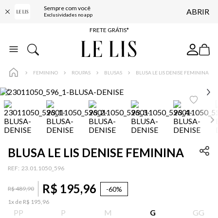
Sempre com você
ABRIR
ENTREGA EXPRESSA*
Exclusividades no app
FRETE GRÁTIS*
BAIXE O APP
10% OFF NA PRIMEIRA COMPRA*
FEMININO
ROUPAS
BLUSAS
BLUSA LE LIS DENISE FEMININA
BLUSA LE LIS DENISE FEMININA
:
23.01.1050_596
R$
195
,
96
-
60%
R$
489
,
90
1
x de
R$
195
,
96
PP
P
M
G
GG