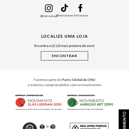
Mães
Namorados
@leliscasa
/leliscasa
@leliscasa
Japão
Julián Manfredi
LOCALIZE UMA LOJA
Raízes do Pará
Encontre a LE LIS mais próxima de você:
Cuidados Casa
Instruções de Jogos
Minha Loja Le Lis
Le Lis Casa PRO
Fazemos parte do
Pacto Global da ONU
e estamos comprometidos com os movimentos
ATENDIMENTO