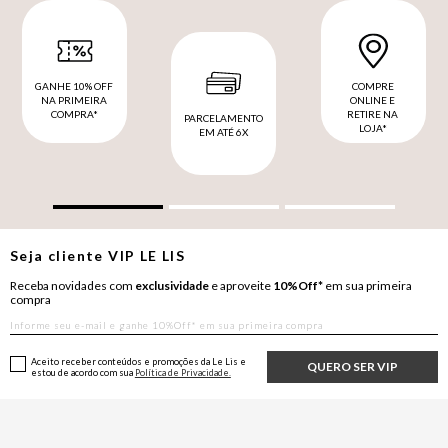
GANHE 10% OFF
COMPRE
NA PRIMEIRA
ONLINE E
COMPRA*
RETIRE NA
PARCELAMENTO
LOJA*
EM ATÉ 6X
Seja cliente
VIP
LE LIS
Receba novidades com
exclusividade
e aproveite
10%Off*
em sua primeira
compra
Aceito receber conteúdos e promoções da Le Lis e
QUERO SER VIP
estou de acordo com sua
Política de Privacidade.