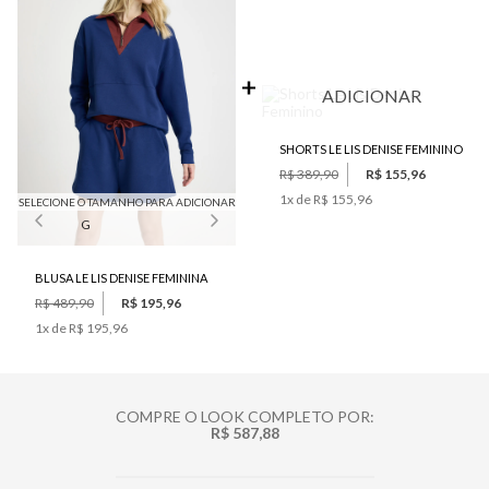
ADICIONAR
SHORTS LE LIS DENISE FEMININO
R$ 389,90
R$ 155,96
1
x de
R$ 155,96
SELECIONE O TAMANHO PARA ADICIONAR
G
BLUSA LE LIS DENISE FEMININA
R$ 489,90
R$ 195,96
1
x de
R$ 195,96
COMPRE O LOOK COMPLETO POR:
R$ 587,88