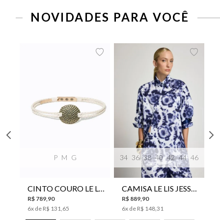
NOVIDADES PARA VOCÊ
P
M
G
34
36
38
40
42
44
46
CINTO COURO LE LIS SUKI FEMININO
CAMISA LE LIS JESSICA FEMININA
R$
789
,
90
R$
889
,
90
6
x de
R$
131
,
65
6
x de
R$
148
,
31