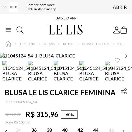
Sempre com você
ABRIR
FRETE GRÁTIS*
Exclusividades no app
BAIXE O APP
10% OFF NA PRIMEIRA COMPRA*
COMPRE ONLINE E RETIRE EM LOJA*
FEMININO
ROUPAS
BLUSAS
BLUSA LE LIS CLARICE FEMININA
ENTREGA EXPRESSA*
FRETE GRÁTIS*
BAIXE O APP
10% OFF NA PRIMEIRA COMPRA*
BLUSA LE LIS CLARICE FEMININA
:
11.04.5124_54
R$
315
,
96
-
60%
R$
789
,
90
3
x de
R$
105
,
32
34
36
38
40
42
44
46