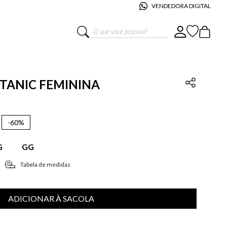
VENDEDORA DIGITAL
O que você procura?
OTANIC FEMININA
-
60%
G
GG
Tabela de medidas
ADICIONAR À SACOLA