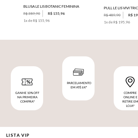
BLUSA LE LIS BOTANIC FEMININA
PULL LE LIS VIVI T
R$ 389,90
R$ 155,96
R$ 489,90
R$ 19
1
x de
R$ 155,96
1
x de
R$ 195,96
PARCELAMENTO
EM ATÉ 6X*
GANHE 10% OFF
COMPRE
NA PRIMEIRA
ONLINE E
COMPRA*
RETIRE E
LOJA*
LISTA VIP