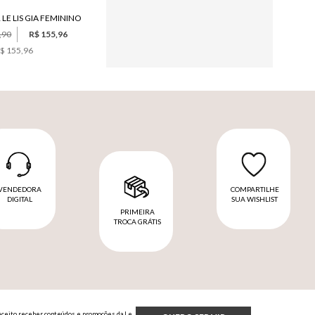
LE LIS GIA FEMININO
SCARPIN LE LIS RENATA FEMININO
,90
R$ 155,96
R$ 989,90
$ 155,96
6
x de
R$ 164,98
VENDEDORA
COMPARTILHE
DIGITAL
SUA WISHLIST
PRIMEIRA
TROCA GRÁTIS
Aceito receber conteúdos e promoções da Le