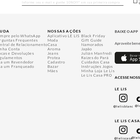
JUDA
NOSSAS AÇÕES
BAIXE O APP
mpre pelo WhatsApp
Aplicativo LE LIS
Black Friday
rguntas Frequentes
Moda
Gift Guide
Aproveite bene
ntral de Relacionamento
Casa
Namorados
nha Conta
Aroma
Japão
ocas e Devoluções
Jeans
Julián Manfredi
gulamentos
Protea
Raízes do Pará
ja um Revendedor
Cadastro
Cuidados Casa
ja um Franqueado
Bazar
Instruções Jogos
Mães
Minha Loja Le Lis
Le Lis Casa PRO
ACESSE NOSS
LE LIS
@l
@lelisblanc
LE LIS CAS
@lel
@leliscasa