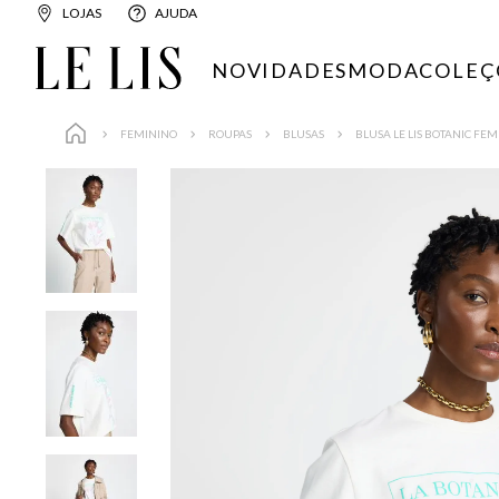
LOJAS
AJUDA
NOVIDADES
MODA
COLEÇ
FEMININO
ROUPAS
BLUSAS
BLUSA LE LIS BOTANIC FE