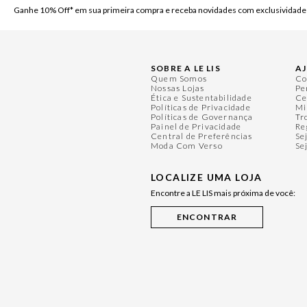
Ganhe 10% Off* em sua primeira compra e receba novidades com exclusividade
SOBRE A LE LIS
A
Quem Somos
Co
Nossas Lojas
Pe
Ética e Sustentabilidade
Ce
Políticas de Privacidade
Mi
Políticas de Governança
Tr
Painel de Privacidade
Re
Central de Preferências
Se
Moda Com Verso
Se
LOCALIZE UMA LOJA
Encontre a LE LIS mais próxima de você: