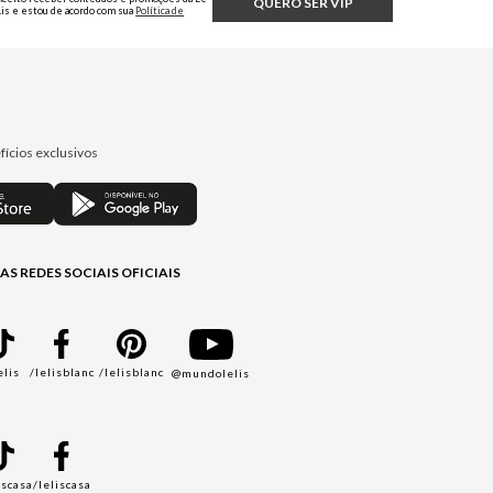
QUERO SER VIP
Lis e estou de acordo com sua
Política de
Privacidade.
fícios exclusivos
AS REDES SOCIAIS OFICIAIS
elis
/lelisblanc
/lelisblanc
@mundolelis
A
iscasa
/leliscasa