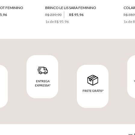
RICOT FEMININO
BRINCO LE LIS SARA FEMININO
COLAR 
5,96
R$ 239,90
R$ 95,96
R$ 389
1
x de
R$ 95,96
1
x de
R
ENTREGA
EXPRESSA*
FRETE GRÁTIS*
M