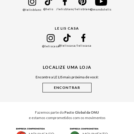
Bazar
@lelis
/lelisblanc
/lelisblanc
@mundolelis
@lelisblanc
Black Friday
Gift Guide
LE LIS CASA
Mães
Namorados
@leliscasa
/leliscasa
@leliscasa
Japão
Julián Manfredi
LOCALIZE UMA LOJA
Raízes do Pará
Encontre a LE LIS mais próxima de você:
Cuidados Casa
Instruções de Jogos
Minha Loja Le Lis
Le Lis Casa PRO
Fazemos parte do
Pacto Global da ONU
e estamos comprometidos com os movimentos