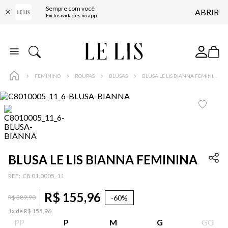
Sempre com você
ABRIR
FRETE GRÁTIS*
Exclusividades no app
BAIXE O APP
10% OFF NA PRIMEIRA COMPRA*
COMPRE ONLINE E RETIRE EM LOJA*
FEMININO
ROUPAS
BLUSAS
BLUSA LE LIS BIANNA FEMININA
ENTREGA EXPRESSA*
FRETE GRÁTIS*
BAIXE O APP
10% OFF NA PRIMEIRA COMPRA*
BLUSA LE LIS BIANNA FEMININA
:
C8.01.0005_11
R$
155
,
96
-
60%
R$
389
,
90
1
x de
R$
155
,
96
PP
P
M
G
GG