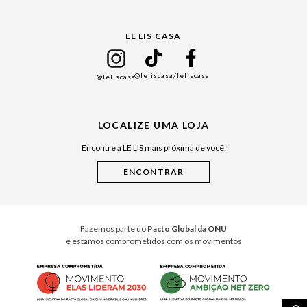
Gift Guide
LE LIS CASA
Mães
Namorados
@leliscasa
/leliscasa
@leliscasa
Japão
Julián Manfredi
LOCALIZE UMA LOJA
Raízes do Pará
Encontre a LE LIS mais próxima de você:
Cuidados Casa
Instruções de Jogos
Minha Loja Le Lis
Le Lis Casa PRO
Fazemos parte do
Pacto Global da ONU
e estamos comprometidos com os movimentos