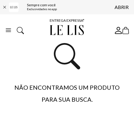
Sempre com você
ABRIR
COMPRE ONLINE E RETIRE EM LOJA*
Exclusividades no app
ENTREGA EXPRESSA*
FRETE GRÁTIS*
BAIXE O APP
10% OFF NA PRIMEIRA COMPRA*
NÃO ENCONTRAMOS UM PRODUTO
PARA SUA BUSCA.