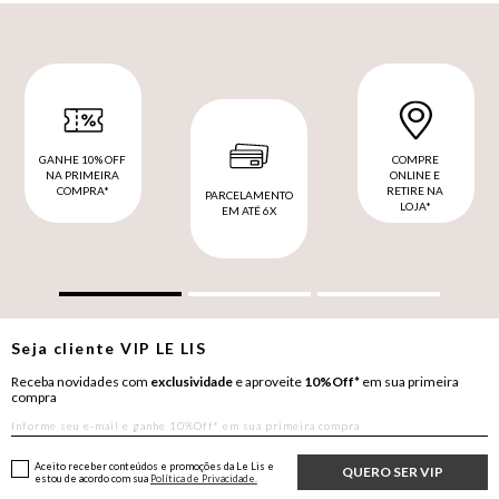
GANHE 10% OFF
COMPRE
NA PRIMEIRA
ONLINE E
COMPRA*
RETIRE NA
PARCELAMENTO
LOJA*
EM ATÉ 6X
Seja cliente
VIP
LE LIS
Receba novidades com
exclusividade
e aproveite
10%Off*
em sua primeira
compra
Aceito receber conteúdos e promoções da Le Lis e
QUERO SER VIP
estou de acordo com sua
Política de Privacidade.