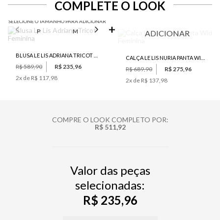
COMPLETE O LOOK
SELECIONE O TAMANHO PARA ADICIONAR
P
M
G
ADICIONAR
BLUSA LE LIS ADRIANA TRICOT FEMININA
CALÇA LE LIS NURIA PANTA WIDE FEMININA
R$ 589,90
R$ 235,96
R$ 689,90
R$ 275,96
2
x de
R$ 117,98
2
x de
R$ 137,98
COMPRE O LOOK COMPLETO POR:
R$ 511,92
Valor das peças
selecionadas:
R$ 235,96