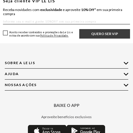
Seja cliente
VIP
LE LIS
Receba novidades com
exclusividade
e aproveite
10%Off*
em sua primeira
compra
Aceito receber conteúdos e promoções da Le Lis e
QUERO SER VIP
estou de acordo com sua
Política de Privacidade.
SOBRE A LE LIS
AJUDA
Quem Somos
Nossas Lojas
NOSSAS AÇÕES
Compre pelo WhatsApp
Ética e Sustentabilidade
Perguntas Frequentes
Aplicativo LE LIS
Política de Privacidade
Central de Relacionamento
BAIXE O APP
Moda
Política de Governança
Minha Conta
Casa
Aproveite benefícios exclusivos
Painel de Privacidade
Trocas e Devoluções
Aroma
Central de Preferências
Regulamentos