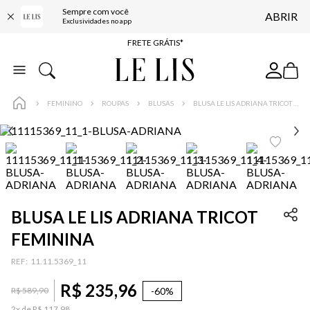
Sempre com você
ABRIR
ENTREGA EXPRESSA*
Exclusividades no app
FRETE GRÁTIS*
BAIXE O APP
10% OFF NA PRIMEIRA COMPRA*
FEMININO
ROUPAS
BLUSAS
BLUSA LE LIS ADRIANA TRICOT FEMININA
BLUSA LE LIS ADRIANA TRICOT
FEMININA
:
11.11.5369_11
R$
235
,
96
-
60%
R$
589
,
90
2
x de
R$
117
,
98