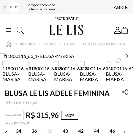
ENTREGA EXPRESSA*
Sempre com você
ABRIR
Exclusividades no app
FRETE GRÁTIS*
BAIXE O APP
10% OFF NA PRIMEIRA COMPRA*
COMPRE ONLINE E RETIRE EM LOJA*
FEMININO
ROUPAS
BLUSAS
BLUSA LE LIS ADELE FEMININA
ENTREGA EXPRESSA*
FRETE GRÁTIS*
BAIXE O APP
10% OFF NA PRIMEIRA COMPRA*
BLUSA LE LIS ADELE FEMININA
:
11.80.0116_63
R$
315
,
96
-
60%
R$
789
,
90
3
x de
R$
105
,
32
34
36
38
40
42
44
46