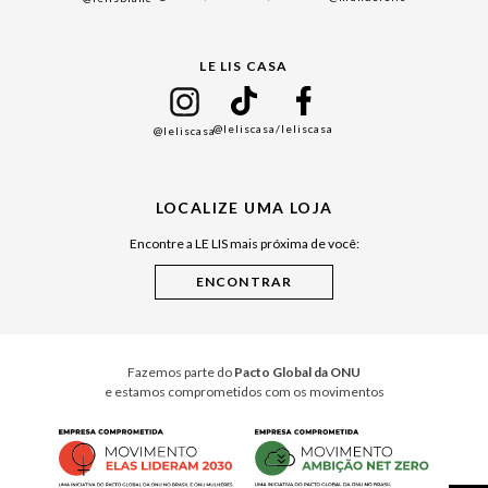
Black Friday
Gift Guide
LE LIS CASA
Mães
Namorados
@leliscasa
/leliscasa
@leliscasa
Japão
Julián Manfredi
LOCALIZE UMA LOJA
Raízes do Pará
Encontre a LE LIS mais próxima de você:
Cuidados Casa
Instruções de Jogos
Minha Loja Le Lis
Le Lis Casa PRO
Fazemos parte do
Pacto Global da ONU
e estamos comprometidos com os movimentos