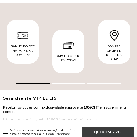
GANHE 10% OFF
COMPRE
NA PRIMEIRA
ONLINE E
COMPRA*
RETIRE NA
PARCELAMENTO
LOJA*
EM ATÉ 6X
Seja cliente
VIP
LE LIS
Receba novidades com
exclusividade
e aproveite
10%Off*
em sua primeira
compra
Aceito receber conteúdos e promoções da Le Lis e
QUERO SER VIP
estou de acordo com sua
Política de Privacidade.