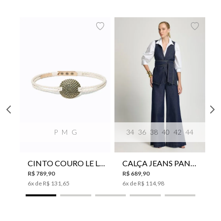
P
M
G
34
36
38
40
42
44
CINTO COURO LE LIS SUKI FEMININO
CALÇA JEANS PANTA WIDE LE LIS ISIS FEMININA
R$
789
,
90
R$
689
,
90
6
x de
R$
131
,
65
6
x de
R$
114
,
98