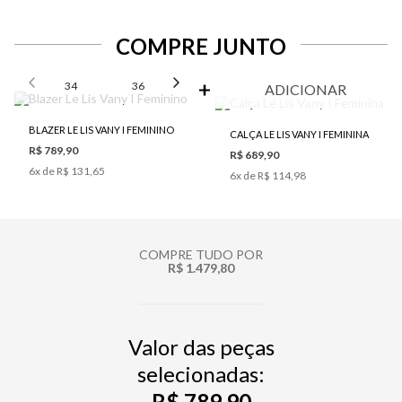
COMPRE JUNTO
SELECIONE O TAMANHO PARA ADICIONAR
34
36
38
40
42
ADICIONAR
BLAZER LE LIS VANY I FEMININO
CALÇA LE LIS VANY I FEMININA
R$ 789,90
R$ 689,90
6
x de
R$ 131,65
6
x de
R$ 114,98
COMPRE TUDO POR
R$ 1.479,80
Valor das peças
selecionadas:
R$ 789,90