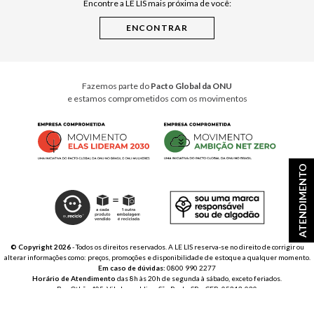
Encontre a LE LIS mais próxima de você:
Cuidados Casa
Instruções de Jogos
Minha Loja Le Lis
Le Lis Casa PRO
Fazemos parte do
Pacto Global da ONU
e estamos comprometidos com os movimentos
ATENDIMENTO
© Copyright 2026
- Todos os direitos reservados. A LE LIS reserva-se no direito de corrigir ou
alterar informações como: preços, promoções e disponibilidade de estoque a qualquer momento.
Em caso de dúvidas:
0800 990 2277
Horário de Atendimento
das 8h às 20h de segunda à sábado, exceto feriados.
Rua Othão 405, Vila Leopoldina, São Paulo, SP – CEP: 05313-020
VESTE S.A. ESTILO | CNPJ: 49.669.856/0001-43