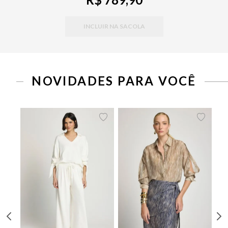
INCLUIR NA SACOLA
PP
P
M
G
34
36
38
40
42
44
46
NOVIDADES PARA VOCÊ