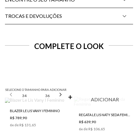
TROCAS E DEVOLUÇÕES
COMPLETE O LOOK
SELECIONE O TAMANHO PARA ADICIONAR
34
36
38
40
42
ADICIONAR
BLAZER LE LIS VANY I FEMININO
REGATA LE LIS NATY SEDA FEMININA
R$ 789,90
R$ 639,90
6
x de
R$ 131,65
6
x de
R$ 106,65