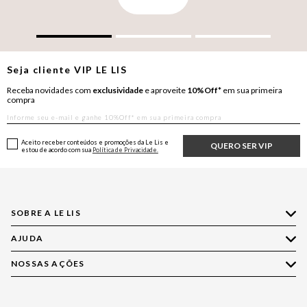
Seja cliente
VIP
LE LIS
Receba novidades com
exclusividade
e aproveite
10%Off*
em sua primeira
compra
Aceito receber conteúdos e promoções da Le Lis e
QUERO SER VIP
estou de acordo com sua
Política de Privacidade.
SOBRE A LE LIS
AJUDA
Quem Somos
Nossas Lojas
NOSSAS AÇÕES
Compre pelo WhatsApp
Ética e Sustentabilidade
Perguntas Frequentes
Aplicativo LE LIS
Política de Privacidade