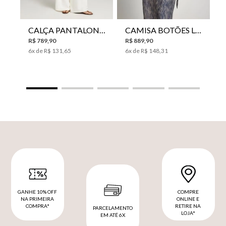
CALÇA PANTALONA LE LIS HORI FEMININA
CAMISA BOTÕES LE LIS YANNA FEMININA
R$
789
,
90
R$
889
,
90
6
x de
R$
131
,
65
6
x de
R$
148
,
31
GANHE 10% OFF
COMPRE
NA PRIMEIRA
ONLINE E
COMPRA*
RETIRE NA
PARCELAMENTO
LOJA*
EM ATÉ 6X