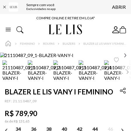
Sempre com você
ABRIR
10% OFF NA PRIMEIRA COMPRA*
Exclusividades no app
COMPRE ONLINE E RETIRE EM LOJA*
ENTREGA EXPRESSA*
FRETE GRÁTIS*
FEMININO
ROUPAS
BLAZERS
BLAZER LE LIS VANY I FEMININO
BAIXE O APP
10% OFF NA PRIMEIRA COMPRA*
BLAZER LE LIS VANY I FEMININO
:
21.11.0487_09
R$
789
,
90
6
x de
R$
131
,
65
34
36
38
40
42
44
46