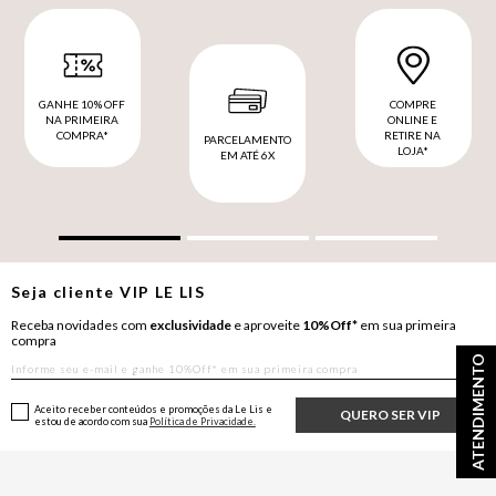
GANHE 10% OFF
COMPRE
NA PRIMEIRA
ONLINE E
COMPRA*
RETIRE NA
PARCELAMENTO
LOJA*
EM ATÉ 6X
Seja cliente
VIP
LE LIS
Receba novidades com
exclusividade
e aproveite
10%Off*
em sua primeira
compra
ATENDIMENTO
Aceito receber conteúdos e promoções da Le Lis e
QUERO SER VIP
estou de acordo com sua
Política de Privacidade.