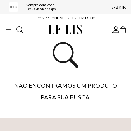
Sempre com você
ABRIR
10% OFF NA PRIMEIRA COMPRA*
Exclusividades no app
COMPRE ONLINE E RETIRE EM LOJA*
ENTREGA EXPRESSA*
FRETE GRÁTIS*
BAIXE O APP
10% OFF NA PRIMEIRA COMPRA*
NÃO ENCONTRAMOS UM PRODUTO
PARA SUA BUSCA.