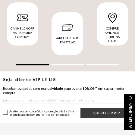
GANHE 10% OFF
COMPRE
NA PRIMEIRA
ONLINE E
COMPRA*
RETIRE NA
PARCELAMENTO
LOJA*
EM ATÉ 6X
Seja cliente
VIP
LE LIS
Receba novidades com
exclusividade
e aproveite
10%Off*
em sua primeira
compra
ATENDIMENTO
Aceito receber conteúdos e promoções da Le Lis e
QUERO SER VIP
estou de acordo com sua
Política de Privacidade.