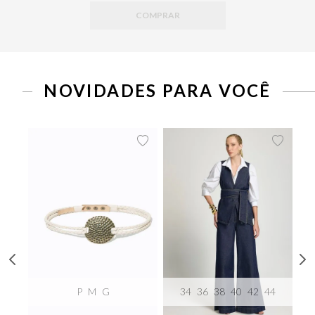
COMPRAR
NOVIDADES PARA VOCÊ
P
M
G
34
36
38
40
42
44