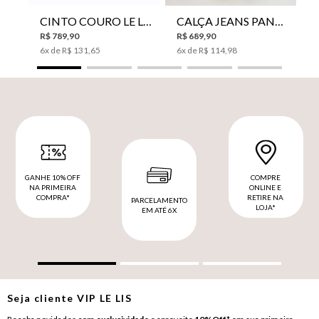
CINTO COURO LE LIS SUKI FEMININO
CALÇA JEANS PANTA WIDE LE LIS ISIS FEMININA
R$
789
,
90
R$
689
,
90
6
x de
R$
131
,
65
6
x de
R$
114
,
98
GANHE 10% OFF
COMPRE
NA PRIMEIRA
ONLINE E
COMPRA*
RETIRE NA
PARCELAMENTO
LOJA*
EM ATÉ 6X
Seja cliente
VIP
LE LIS