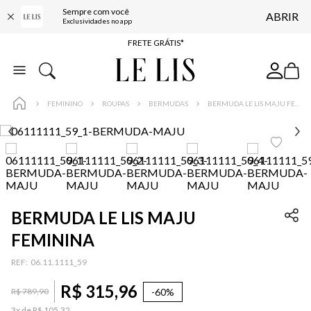
Sempre com você
ABRIR
ENTREGA EXPRESSA*
Exclusividades no app
FRETE GRÁTIS*
BAIXE O APP
10% OFF NA PRIMEIRA COMPRA*
FEMININO
ROUPAS
BERMUDAS
BERMUDA LE LIS MAJU FEMININA
BERMUDA LE LIS MAJU
FEMININA
:
06.11.1111_59
R$
315
,
96
-
60%
R$
789
,
90
3
x de
R$
105
,
32