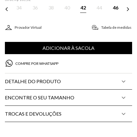
34
36
38
40
42
44
46
Provador Virtual
Tabela de medidas
ADICIONAR À SACOLA
COMPRE POR WHATSAPP
DETALHE DO PRODUTO
ENCONTRE O SEU TAMANHO
TROCAS E DEVOLUÇÕES