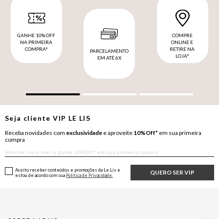
GANHE 10% OFF
COMPRE
NA PRIMEIRA
ONLINE E
COMPRA*
RETIRE NA
PARCELAMENTO
LOJA*
EM ATÉ 6X
Seja cliente
VIP
LE LIS
Receba novidades com
exclusividade
e aproveite
10%Off*
em sua primeira
compra
Aceito receber conteúdos e promoções da Le Lis e
QUERO SER VIP
estou de acordo com sua
Política de Privacidade.