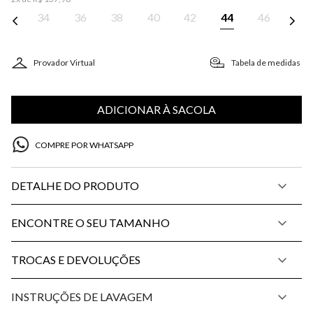
34
36
38
40
42
44
46
Provador Virtual
Tabela de medidas
ADICIONAR À SACOLA
COMPRE POR WHATSAPP
DETALHE DO PRODUTO
ENCONTRE O SEU TAMANHO
TROCAS E DEVOLUÇÕES
INSTRUÇÕES DE LAVAGEM