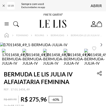
Sempre com você
ABRIR
ENTREGA EXPRESSA*
Exclusividades no app
FRETE GRÁTIS*
BAIXE O APP
10% OFF NA PRIMEIRA COMPRA*
FEMININO
ROUPAS
BERMUDAS
BERMUDA LE LIS JULIA IV ALFAIATARIA FEMININA
BERMUDA LE LIS JULIA IV
ALFAIATARIA FEMININA
:
17.01.1458_49
R$
275
,
96
-
60%
R$
689
,
90
2
x de
R$
137
,
98