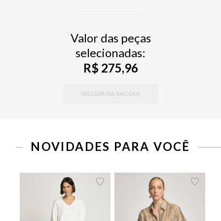
Valor das peças
selecionadas:
R$ 275,96
INCLUIR NA SACOLA
PP
P
M
G
34
36
38
40
42
44
46
NOVIDADES PARA VOCÊ