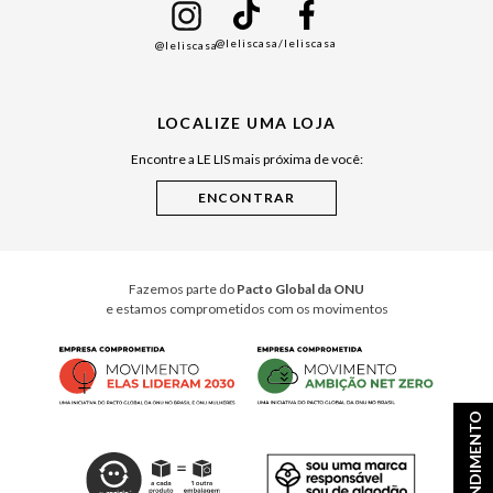
Namorados
@leliscasa
/leliscasa
@leliscasa
Japão
Julián Manfredi
LOCALIZE UMA LOJA
Raízes do Pará
Encontre a LE LIS mais próxima de você:
Cuidados Casa
Instruções de Jogos
Minha Loja Le Lis
Le Lis Casa PRO
Fazemos parte do
Pacto Global da ONU
e estamos comprometidos com os movimentos
ATENDIMENTO