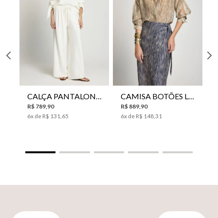
CALÇA PANTALONA LE LIS HORI FEMININA
CAMISA BOTÕES LE LIS YANNA FEMININA
R$
789
,
90
R$
889
,
90
6
x de
R$
131
,
65
6
x de
R$
148
,
31