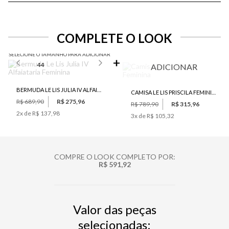
COMPLETE O LOOK
SELECIONE O TAMANHO PARA ADICIONAR
44
ADICIONAR
BERMUDA LE LIS JULIA IV ALFAIATARIA FEMININA
CAMISA LE LIS PRISCILA FEMININA
R$ 689,90
R$ 275,96
R$ 789,90
R$ 315,96
2
x de
R$ 137,98
3
x de
R$ 105,32
COMPRE O LOOK COMPLETO POR:
R$ 591,92
Valor das peças
selecionadas: