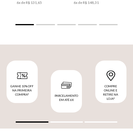
6
x de
R$
131
,
65
6
x de
R$
148
,
31
GANHE 10% OFF
COMPRE
NA PRIMEIRA
ONLINE E
COMPRA*
RETIRE NA
PARCELAMENTO
LOJA*
EM ATÉ 6X