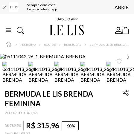
Sempre com você
ABRIR
FRETE GRÁTIS*
Exclusividades no app
BAIXE O APP
10% OFF NA PRIMEIRA COMPRA*
COMPRE ONLINE E RETIRE EM LOJA*
FEMININO
ROUPAS
BERMUDAS
BERMUDA LE LIS BRENDA FEMININA
ENTREGA EXPRESSA*
FRETE GRÁTIS*
BAIXE O APP
10% OFF NA PRIMEIRA COMPRA*
BERMUDA LE LIS BRENDA
FEMININA
…
:
06.11.1043_26
R$
315
,
96
-
60%
R$
789
,
90
3
x de
R$
105
,
32