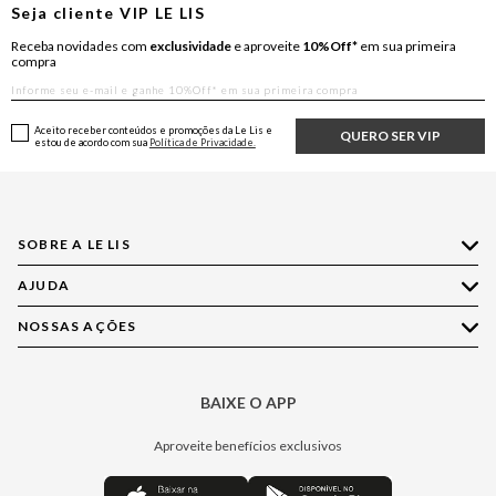
Seja cliente
VIP
LE LIS
Receba novidades com
exclusividade
e aproveite
10%Off*
em sua primeira
compra
Aceito receber conteúdos e promoções da Le Lis e
QUERO SER VIP
estou de acordo com sua
Política de Privacidade.
SOBRE A LE LIS
AJUDA
Quem Somos
Nossas Lojas
NOSSAS AÇÕES
Compre pelo WhatsApp
Ética e Sustentabilidade
Perguntas Frequentes
Aplicativo LE LIS
Política de Privacidade
Central de Relacionamento
BAIXE O APP
Moda
Política de Governança
Minha Conta
Casa
Aproveite benefícios exclusivos
Painel de Privacidade
Trocas e Devoluções
Aroma