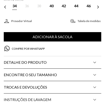
34
36
38
40
42
44
46
Provador Virtual
Tabela de medidas
ADICIONAR À SACOLA
COMPRE POR WHATSAPP
DETALHE DO PRODUTO
ENCONTRE O SEU TAMANHO
TROCAS E DEVOLUÇÕES
INSTRUÇÕES DE LAVAGEM
PP
P
M
G
34
36
38
40
42
44
46