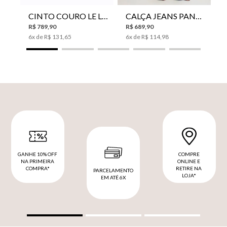
CINTO COURO LE LIS SUKI FEMININO
CALÇA JEANS PANTA WIDE LE LIS ISIS FEMININA
R$
789
,
90
R$
689
,
90
6
x de
R$
131
,
65
6
x de
R$
114
,
98
GANHE 10% OFF
COMPRE
NA PRIMEIRA
ONLINE E
COMPRA*
RETIRE NA
PARCELAMENTO
LOJA*
EM ATÉ 6X