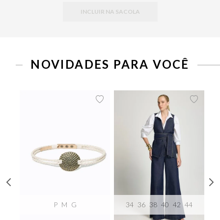
INCLUIR NA SACOLA
NOVIDADES PARA VOCÊ
P
M
G
34
36
38
40
42
44