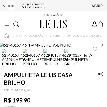
Sempre com você
ABRIR
ENTREGA EXPRESSA*
Exclusividades no app
FRETE GRÁTIS*
BAIXE O APP
10% OFF NA PRIMEIRA COMPRA*
CASA
DECORAÇÃO
ENFEITES
AMPULHETA LE LIS CASA BRILHO
AMPULHETA LE LIS CASA
BRILHO
:
52.94.0157_46
R$
199
,
90
1
x de
R$
199
,
90