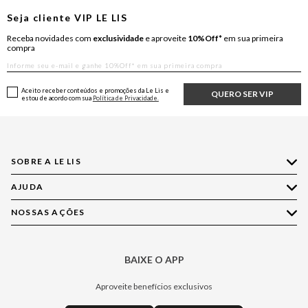
Seja cliente
VIP
LE LIS
Receba novidades com
exclusividade
e aproveite
10%Off*
em sua primeira
compra
Aceito receber conteúdos e promoções da Le Lis e
QUERO SER VIP
estou de acordo com sua
Política de Privacidade.
SOBRE A LE LIS
AJUDA
Quem Somos
Nossas Lojas
NOSSAS AÇÕES
Compre pelo WhatsApp
Ética e Sustentabilidade
Perguntas Frequentes
Aplicativo LE LIS
Política de Privacidade
Central de Relacionamento
BAIXE O APP
Moda
Política de Governança
Minha Conta
Casa
Aproveite benefícios exclusivos
Painel de Privacidade
Trocas e Devoluções
Aroma