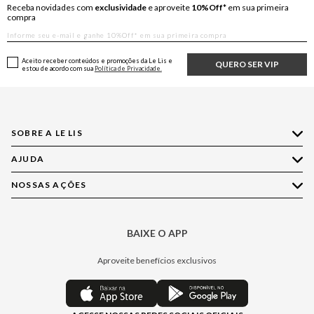
Receba novidades com
exclusividade
e aproveite
10%Off*
em sua primeira
compra
Aceito receber conteúdos e promoções da Le Lis e
QUERO SER VIP
estou de acordo com sua
Política de Privacidade.
SOBRE A LE LIS
AJUDA
Quem Somos
Nossas Lojas
NOSSAS AÇÕES
Compre pelo WhatsApp
Ética e Sustentabilidade
Perguntas Frequentes
Aplicativo LE LIS
Política de Privacidade
Central de Relacionamento
BAIXE O APP
Moda
Política de Governança
Minha Conta
Casa
Aproveite benefícios exclusivos
Painel de Privacidade
Trocas e Devoluções
Aroma
Central de Preferências
Regulamentos
Jeans