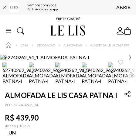
Sempre com você
ABRIR
ENTREGA EXPRESSA*
Exclusividades no app
FRETE GRÁTIS*
BAIXE O APP
10% OFF NA PRIMEIRA COMPRA*
CASA
DECORAÇÃO
ALMOFADAS
ALMOFADA LE LIS CASA PATNA I
ALMOFADA LE LIS CASA PATNA I
:
62.74.0262_94
R$
439
,
90
4
x de
R$
109
,
97
UN