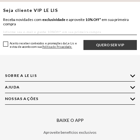
Seja cliente
VIP
LE LIS
Receba novidades com
exclusividade
e aproveite
10%Off*
em sua primeira
compra
Aceito receber conteúdos e promoções da Le Lis e
QUERO SER VIP
estou de acordo com sua
Política de Privacidade.
SOBRE A LE LIS
AJUDA
Quem Somos
Nossas Lojas
NOSSAS AÇÕES
Compre pelo WhatsApp
Ética e Sustentabilidade
Perguntas Frequentes
Aplicativo LE LIS
Política de Privacidade
Central de Relacionamento
BAIXE O APP
Moda
Política de Governança
Minha Conta
Casa
Aproveite benefícios exclusivos
Painel de Privacidade
Trocas e Devoluções