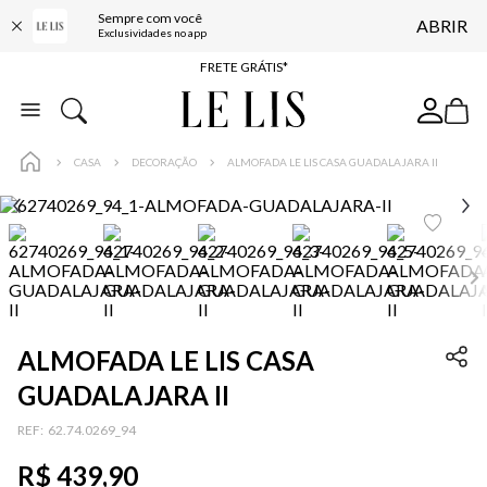
Sempre com você
ABRIR
ENTREGA EXPRESSA*
Exclusividades no app
FRETE GRÁTIS*
BAIXE O APP
10% OFF NA PRIMEIRA COMPRA*
CASA
DECORAÇÃO
ALMOFADA LE LIS CASA GUADALAJARA II
ALMOFADA LE LIS CASA
GUADALAJARA II
:
62.74.0269_94
R$
439
,
90