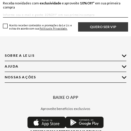
Receba novidades com
exclusividade
e aproveite
10%Off*
em sua primeira
compra
Aceito receber conteúdos e promoções da Le Lis e
QUERO SER VIP
estou de acordo com sua
Política de Privacidade.
SOBRE A LE LIS
AJUDA
Quem Somos
Nossas Lojas
NOSSAS AÇÕES
Compre pelo WhatsApp
Ética e Sustentabilidade
Perguntas Frequentes
Aplicativo LE LIS
Política de Privacidade
Central de Relacionamento
BAIXE O APP
Moda
Política de Governança
Minha Conta
Casa
Aproveite benefícios exclusivos
Painel de Privacidade
Trocas e Devoluções
Aroma
Central de Preferências
Regulamentos
Jeans