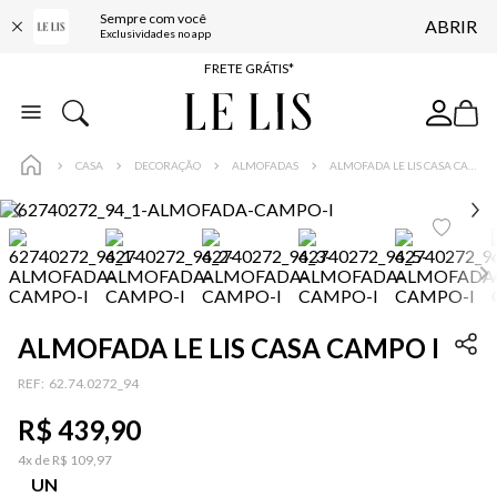
Sempre com você
ABRIR
ENTREGA EXPRESSA*
Exclusividades no app
FRETE GRÁTIS*
BAIXE O APP
10% OFF NA PRIMEIRA COMPRA*
CASA
DECORAÇÃO
ALMOFADAS
ALMOFADA LE LIS CASA CAMPO I
ALMOFADA LE LIS CASA CAMPO I
:
62.74.0272_94
R$
439
,
90
4
x de
R$
109
,
97
UN