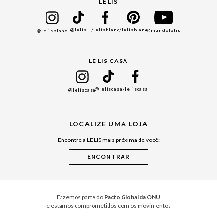
Cadastro
LE LIS
Bazar
@lelis
/lelisblanc
/lelisblanc
@mundolelis
@lelisblanc
Black Friday
Gift Guide
LE LIS CASA
Mães
Namorados
@leliscasa
/leliscasa
@leliscasa
Japão
Julián Manfredi
LOCALIZE UMA LOJA
Raízes do Pará
Encontre a LE LIS mais próxima de você:
Cuidados Casa
Instruções de Jogos
Minha Loja Le Lis
Le Lis Casa PRO
Fazemos parte do
Pacto Global da ONU
e estamos comprometidos com os movimentos