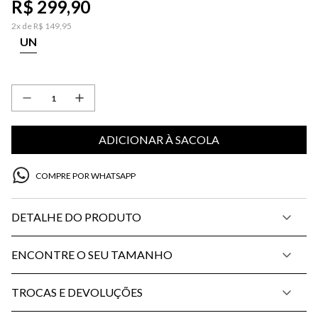
R$
299
,
90
2
x de
R$
149
,
95
UN
ADICIONAR À SACOLA
COMPRE POR WHATSAPP
DETALHE DO PRODUTO
ENCONTRE O SEU TAMANHO
TROCAS E DEVOLUÇÕES