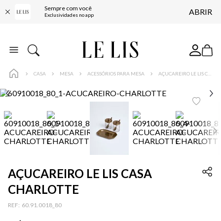
Sempre com você
ABRIR
FRETE GRÁTIS*
Exclusividades no app
BAIXE O APP
10% OFF NA PRIMEIRA COMPRA*
COMPRE ONLINE E RETIRE EM LOJA*
CASA
MESA
ACESSÓRIOS PARA MESA
AÇUCAREIRO LE LIS CASA CHARLOTTE
ENTREGA EXPRESSA*
FRETE GRÁTIS*
BAIXE O APP
10% OFF NA PRIMEIRA COMPRA*
AÇUCAREIRO LE LIS CASA
CHARLOTTE
:
60.91.0018_80