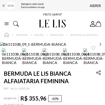
Sempre com você
ABRIR
ENTREGA EXPRESSA*
Exclusividades no app
FRETE GRÁTIS*
BAIXE O APP
10% OFF NA PRIMEIRA COMPRA*
FEMININO
ROUPAS
BERMUDAS
BERMUDA LE LIS BIANCA ALFAIATARIA FEMININA
BERMUDA LE LIS BIANCA
ALFAIATARIA FEMININA
:
06.11.1038_09
R$
355
,
96
-
60%
R$
889
,
90
3
x de
R$
118
,
65