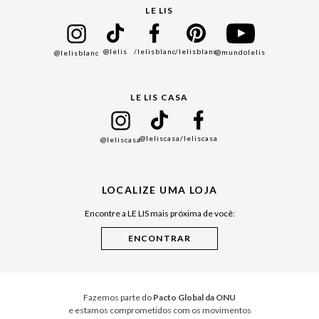
Seja um Franqueado
Cadastro
LE LIS
Bazar
@lelis
/lelisblanc
/lelisblanc
@mundolelis
@lelisblanc
Black Friday
Gift Guide
LE LIS CASA
Mães
Namorados
@leliscasa
/leliscasa
@leliscasa
Japão
Julián Manfredi
LOCALIZE UMA LOJA
Raízes do Pará
Encontre a LE LIS mais próxima de você:
Cuidados Casa
Instruções de Jogos
Minha Loja Le Lis
Le Lis Casa PRO
Fazemos parte do
Pacto Global da ONU
e estamos comprometidos com os movimentos