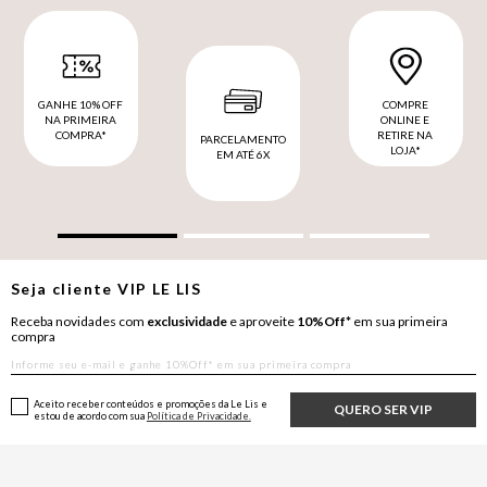
GANHE 10% OFF
COMPRE
NA PRIMEIRA
ONLINE E
COMPRA*
RETIRE NA
PARCELAMENTO
LOJA*
EM ATÉ 6X
Seja cliente
VIP
LE LIS
Receba novidades com
exclusividade
e aproveite
10%Off*
em sua primeira
compra
Aceito receber conteúdos e promoções da Le Lis e
QUERO SER VIP
estou de acordo com sua
Política de Privacidade.