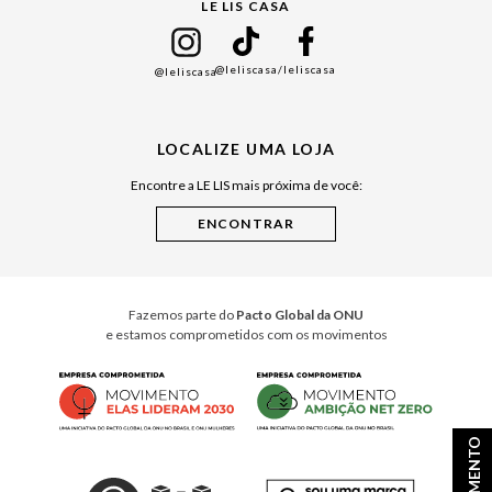
LE LIS CASA
Mães
Namorados
@leliscasa
/leliscasa
@leliscasa
Japão
Julián Manfredi
LOCALIZE UMA LOJA
Raízes do Pará
Encontre a LE LIS mais próxima de você:
Cuidados Casa
Instruções de Jogos
Minha Loja Le Lis
Le Lis Casa PRO
Fazemos parte do
Pacto Global da ONU
e estamos comprometidos com os movimentos