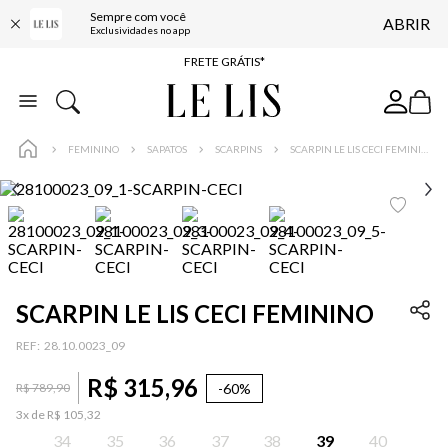
Sempre com você
ABRIR
ENTREGA EXPRESSA*
Exclusividades no app
FRETE GRÁTIS*
BAIXE O APP
10% OFF NA PRIMEIRA COMPRA*
FEMININO
SAPATOS
SCARPINS
SCARPIN LE LIS CECI FEMININO
SCARPIN LE LIS CECI FEMININO
:
28.10.0023_09
R$
315
,
96
-
60%
R$
789
,
90
3
x de
R$
105
,
32
34
35
36
37
38
39
40