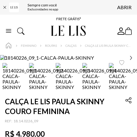
Sempre com você
ABRIR
ENTREGA EXPRESSA*
Exclusividades no app
FRETE GRÁTIS*
BAIXE O APP
10% OFF NA PRIMEIRA COMPRA*
FEMININO
ROUPAS
CALÇAS
CALÇA LE LIS PAULA SKINNY COURO FEMININA
CALÇA LE LIS PAULA SKINNY
COURO FEMININA
:
18.14.0226_09
R$
4
.
980
,
00