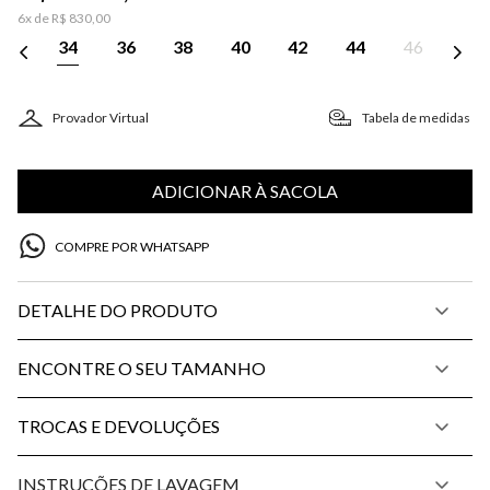
6
x de
R$
830
,
00
34
36
38
40
42
44
46
Provador Virtual
Tabela de medidas
ADICIONAR À SACOLA
COMPRE POR WHATSAPP
DETALHE DO PRODUTO
ENCONTRE O SEU TAMANHO
TROCAS E DEVOLUÇÕES
INSTRUÇÕES DE LAVAGEM