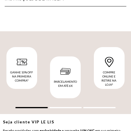
GANHE 10% OFF
COMPRE
NA PRIMEIRA
ONLINE E
COMPRA*
RETIRE NA
PARCELAMENTO
LOJA*
EM ATÉ 6X
Seja cliente
VIP
LE LIS
Receba novidades com
exclusividade
e aproveite
10%Off*
em sua primeira