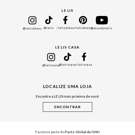
Protea
Seja um Franqueado
Cadastro
LE LIS
Bazar
@lelis
/lelisblanc
/lelisblanc
@mundolelis
@lelisblanc
Black Friday
Gift Guide
LE LIS CASA
Mães
Namorados
@leliscasa
/leliscasa
@leliscasa
Japão
Julián Manfredi
LOCALIZE UMA LOJA
Raízes do Pará
Encontre a LE LIS mais próxima de você:
Cuidados Casa
Instruções de Jogos
Minha Loja Le Lis
Le Lis Casa PRO
Fazemos parte do
Pacto Global da ONU