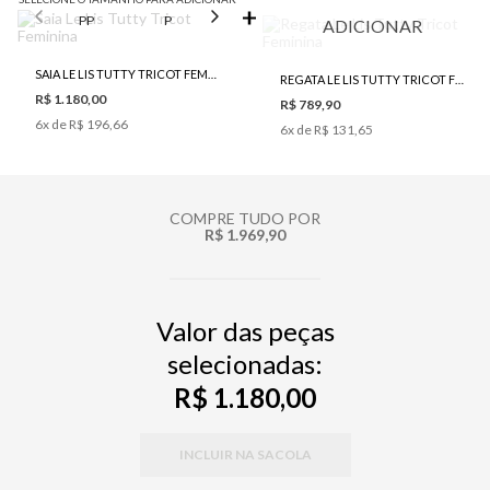
PP
P
M
G
ADICIONAR
SAIA LE LIS TUTTY TRICOT FEMININA
REGATA LE LIS TUTTY TRICOT FEMININA
R$ 1.180,00
R$ 789,90
6
x de
R$ 196,66
6
x de
R$ 131,65
COMPRE TUDO POR
R$ 1.969,90
Valor das peças
selecionadas:
R$ 1.180,00
INCLUIR NA SACOLA