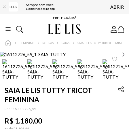
Sempre com você
ABRIR
ENTREGA EXPRESSA*
Exclusividades no app
FRETE GRÁTIS*
BAIXE O APP
10% OFF NA PRIMEIRA COMPRA*
FEMININO
ROUPAS
SAIAS
SAIA LE LIS TUTTY TRICOT FEMININA
SAIA LE LIS TUTTY TRICOT
FEMININA
:
16.11.2726_59
R$
1
.
180
,
00
6
x de
R$
196
,
66