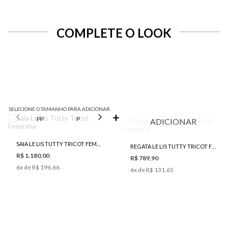
COMPLETE O LOOK
SELECIONE O TAMANHO PARA ADICIONAR
PP
P
M
G
ADICIONAR
SAIA LE LIS TUTTY TRICOT FEMININA
REGATA LE LIS TUTTY TRICOT FEMININA
R$ 1.180,00
R$ 789,90
6
x de
R$ 196,66
6
x de
R$ 131,65