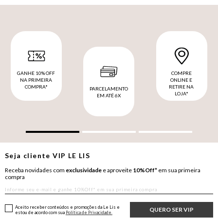
GANHE 10% OFF
COMPRE
NA PRIMEIRA
ONLINE E
COMPRA*
RETIRE NA
PARCELAMENTO
LOJA*
EM ATÉ 6X
Seja cliente
VIP
LE LIS
Receba novidades com
exclusividade
e aproveite
10%Off*
em sua primeira
compra
Aceito receber conteúdos e promoções da Le Lis e
QUERO SER VIP
estou de acordo com sua
Política de Privacidade.