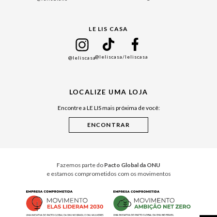
Black Friday
Gift Guide
LE LIS CASA
Mães
Namorados
@leliscasa
/leliscasa
@leliscasa
Japão
Julián Manfredi
LOCALIZE UMA LOJA
Raízes do Pará
Encontre a LE LIS mais próxima de você:
Cuidados Casa
Instruções de Jogos
Minha Loja Le Lis
Le Lis Casa PRO
Fazemos parte do
Pacto Global da ONU
e estamos comprometidos com os movimentos