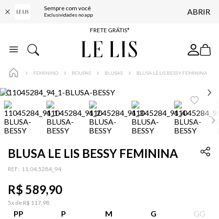
Sempre com você
ABRIR
ENTREGA EXPRESSA*
Exclusividades no app
FRETE GRÁTIS*
BAIXE O APP
10% OFF NA PRIMEIRA COMPRA*
FEMININO
ROUPAS
BLUSAS
BLUSA LE LIS BESSY FEMININA
BLUSA LE LIS BESSY FEMININA
:
11.04.5284_94
R$
589
,
90
5
x de
R$
117
,
98
PP
P
M
G
GG