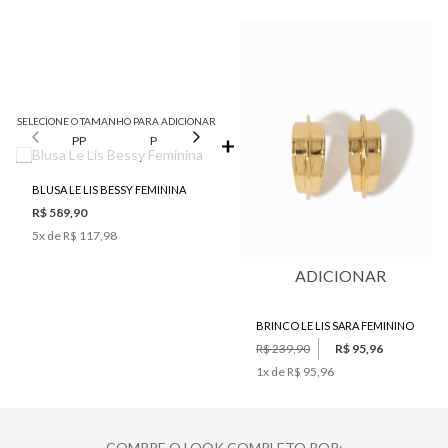
SELECIONE O TAMANHO PARA ADICIONAR
PP
P
M
G
BLUSA LE LIS BESSY FEMININA
R$ 589,90
5
x de
R$ 117,98
ADICIONAR
BRINCO LE LIS SARA FEMININO
R$ 239,90
R$ 95,96
1
x de
R$ 95,96
COMPRE O LOOK COMPLETO POR: