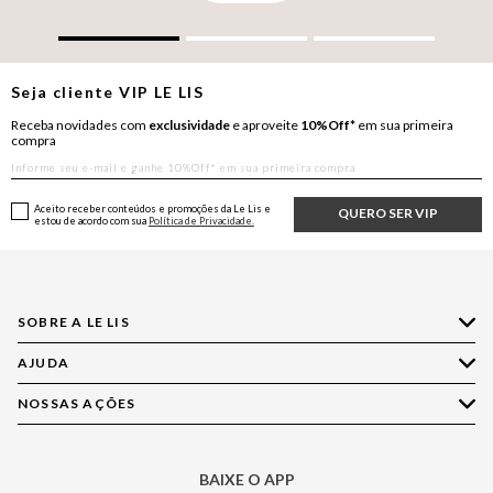
Seja cliente
VIP
LE LIS
Receba novidades com
exclusividade
e aproveite
10%Off*
em sua primeira
compra
Aceito receber conteúdos e promoções da Le Lis e
QUERO SER VIP
estou de acordo com sua
Política de Privacidade.
SOBRE A LE LIS
AJUDA
Quem Somos
Nossas Lojas
NOSSAS AÇÕES
Compre pelo WhatsApp
Ética e Sustentabilidade
Perguntas Frequentes
Aplicativo LE LIS
Política de Privacidade
Central de Relacionamento
BAIXE O APP
Moda