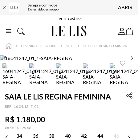
Sempre com você
ABRIR
ENTREGA EXPRESSA*
Exclusividades no app
FRETE GRÁTIS*
BAIXE O APP
10% OFF NA PRIMEIRA COMPRA*
FEMININO
ROUPAS
SAIAS
SAIA LE LIS REGINA FEMININA
SAIA LE LIS REGINA FEMININA
:
16.04.1247_01
R$
1
.
180
,
00
6
x de
R$
196
,
66
34
36
38
40
42
44
46