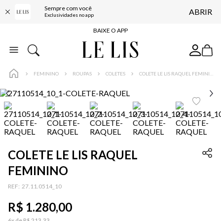
Sempre com você
ABRIR
FRETE GRÁTIS*
Exclusividades no app
BAIXE O APP
10% OFF NA PRIMEIRA COMPRA*
COMPRE ONLINE E RETIRE EM LOJA*
FEMININO
ROUPAS
COLETES
COLETE LE LIS RAQUEL FEMININO
ENTREGA EXPRESSA*
FRETE GRÁTIS*
BAIXE O APP
10% OFF NA PRIMEIRA COMPRA*
COLETE LE LIS RAQUEL
FEMININO
:
27.11.0514_10
R$
1
.
280
,
00
6
x de
R$
213
,
33