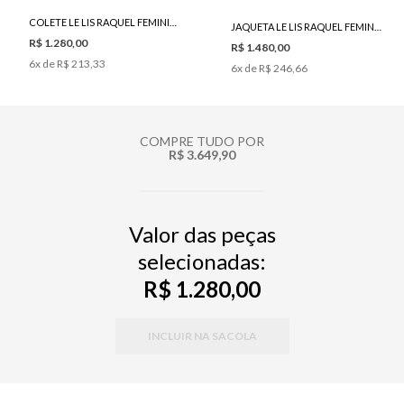
COLETE LE LIS RAQUEL FEMININO
JAQUETA LE LIS RAQUEL FEMININA
R$ 1.280,00
R$ 1.480,00
6
x de
R$ 213,33
6
x de
R$ 246,66
COMPRE TUDO POR
R$ 3.649,90
Valor das peças
selecionadas:
R$ 1.280,00
INCLUIR NA SACOLA