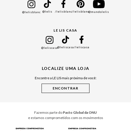
Bazar
@lelis
/lelisblanc
/lelisblanc
@mundolelis
@lelisblanc
Black Friday
Gift Guide
LE LIS CASA
Mães
Namorados
@leliscasa
/leliscasa
@leliscasa
Japão
Julián Manfredi
LOCALIZE UMA LOJA
Raízes do Pará
Encontre a LE LIS mais próxima de você:
Cuidados Casa
Instruções de Jogos
Minha Loja Le Lis
Le Lis Casa PRO
Fazemos parte do
Pacto Global da ONU
e estamos comprometidos com os movimentos