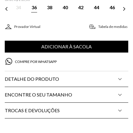
34
36
38
40
42
44
46
Provador Virtual
Tabela de medidas
ADICIONAR À SACOLA
COMPRE POR WHATSAPP
DETALHE DO PRODUTO
ENCONTRE O SEU TAMANHO
TROCAS E DEVOLUÇÕES