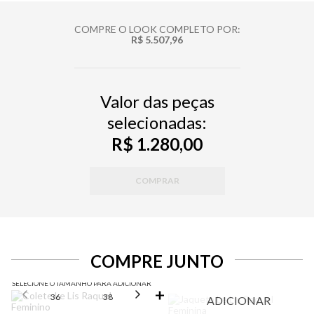
COMPRE O LOOK COMPLETO POR:
R$ 5.507,96
Valor das peças
selecionadas:
R$ 1.280,00
COMPRAR
COMPRE JUNTO
SELECIONE O TAMANHO PARA ADICIONAR
36
38
40
42
44
ADICIONAR