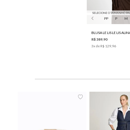
SELECIONE O TAMANHO PA
PP
P
M
R$ 389,90
3
x de
R$ 129,96