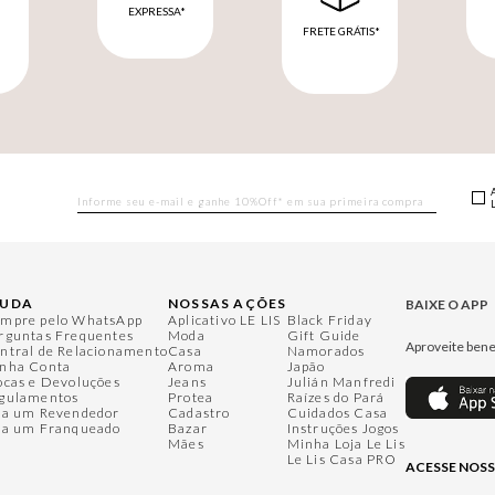
EXPRESSA*
FRETE GRÁTIS*
M
JUDA
NOSSAS AÇÕES
BAIXE O APP
mpre pelo WhatsApp
Aplicativo LE LIS
Black Friday
rguntas Frequentes
Moda
Gift Guide
Aproveite bene
ntral de Relacionamento
Casa
Namorados
nha Conta
Aroma
Japão
ocas e Devoluções
Jeans
Julián Manfredi
gulamentos
Protea
Raízes do Pará
ja um Revendedor
Cadastro
Cuidados Casa
ja um Franqueado
Bazar
Instruções Jogos
Mães
Minha Loja Le Lis
Le Lis Casa PRO
ACESSE NOSS