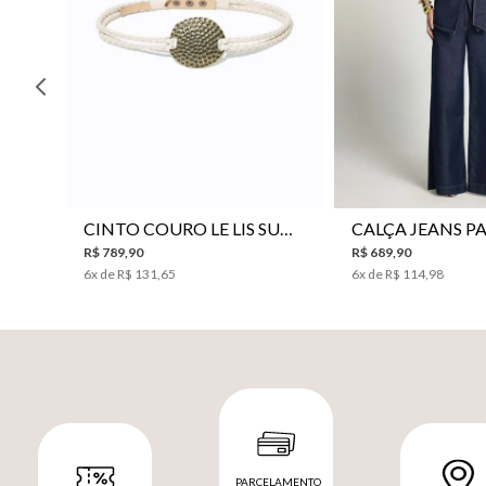
P
M
G
34
36
38
40
CINTO COURO LE LIS SUKI FEMININO
R$
789
,
90
R$
689
,
90
6
x de
R$
131
,
65
6
x de
R$
114
,
98
PARCELAMENTO