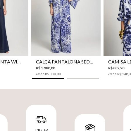
42
44
34
36
38
40
42
44
34
36
CALÇA JEANS PANTA WIDE LE LIS ISIS FEMININA
CALÇA PANTALONA SEDA LE LIS AKARI FEMININA
R$
1
.
980
,
00
R$
889
,
90
6
x de
R$
330
,
00
6
x de
R$
148
,
ENTREGA