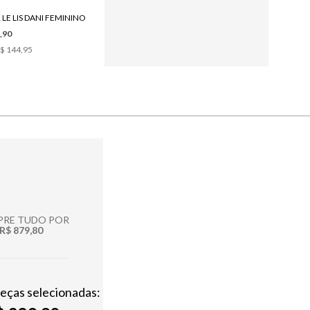
LE LIS DANI FEMININO
BRACELETE LE LIS JANA FEMININO
,90
R$ 139,90
$ 144,95
1
x de
R$ 139,90
RE TUDO POR
R$ 879,80
peças selecionadas: