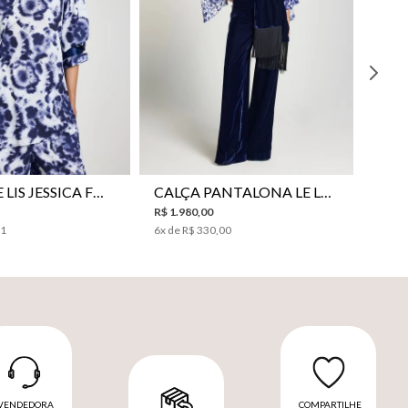
38
40
42
44
46
34
36
38
40
42
44
CAMISA LE LIS JESSICA FEMININA
CALÇA PANTALONA LE LIS SONIA FEMININA
R$
1
.
980
,
00
31
6
x de
R$
330
,
00
VENDEDORA
COMPARTILHE