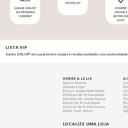
EM ATÉ 6X*
GANHE 10% OFF
COMPRE
NA PRIMEIRA
ONLINE E
COMPRA*
RETIRE E
LOJA*
LISTA VIP
Ganhe 10% Off* em sua primeira compra e receba novidades com exclusividade
SOBRE A LE LIS
A
Quem Somos
Co
Nossas Lojas
Pe
Ética e Sustentabilidade
Ce
Políticas de Privacidade
Mi
Políticas de Governança
Tr
Painel de Privacidade
Re
Central de Preferências
Se
Moda Com Verso
Se
LOCALIZE UMA LOJA