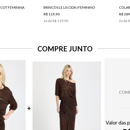
TRICOT FEMININA
BRINCOS LE LIS CIDA I FEMININO
COLAR 
R$ 119,90
R$ 289
1
x de
R$ 119,90
2
x de
R
COMPRE JUNTO
COMP
Valor das 