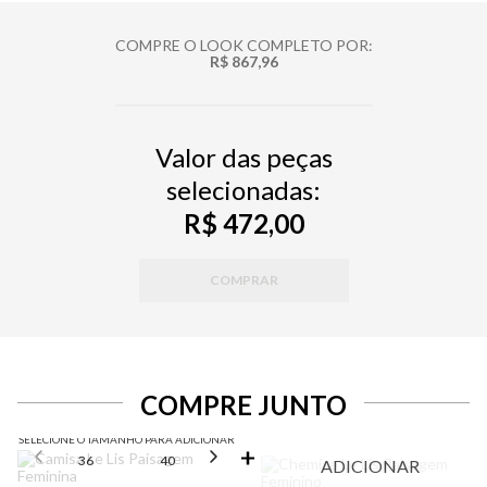
COMPRE O LOOK COMPLETO POR:
R$ 867,96
Valor das peças
selecionadas:
R$ 472,00
COMPRAR
COMPRE JUNTO
SELECIONE O TAMANHO PARA ADICIONAR
36
40
42
44
ADICIONAR