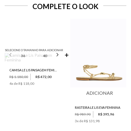
COMPLETE O LOOK
SELECIONE O TAMANHO PARA ADICIONAR
36
40
42
44
CAMISA LE LIS PAISAGEM FEMININA
R$ 1.180,00
R$ 472,00
4
x de
R$ 118,00
ADICIONAR
RASTEIRA LE LIS EVA FEMININA
R$ 989,90
R$ 395,96
3
x de
R$ 131,98