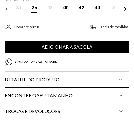
34
36
38
40
42
44
46
Provador Virtual
Tabela de medidas
ADICIONAR À SACOLA
COMPRE POR WHATSAPP
DETALHE DO PRODUTO
ENCONTRE O SEU TAMANHO
TROCAS E DEVOLUÇÕES