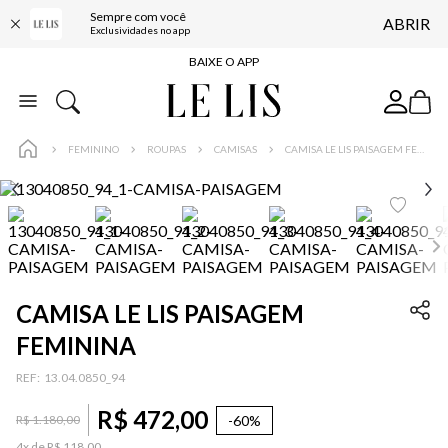
Sempre com você
ABRIR
FRETE GRÁTIS*
Exclusividades no app
BAIXE O APP
10% OFF NA PRIMEIRA COMPRA*
COMPRE ONLINE E RETIRE EM LOJA*
FEMININO
ROUPAS
CAMISAS
CAMISA LE LIS PAISAGEM FEMININA
ENTREGA EXPRESSA*
FRETE GRÁTIS*
BAIXE O APP
10% OFF NA PRIMEIRA COMPRA*
CAMISA LE LIS PAISAGEM
FEMININA
:
13.04.0850_94
R$
472
,
00
-
60%
R$
1
.
180
,
00
4
x de
R$
118
,
00