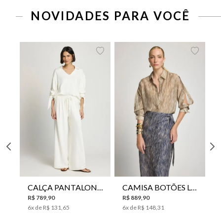
NOVIDADES PARA VOCÊ
CALÇA PANTALONA LE LIS HORI FEMININA
CAMISA BOTÕES LE LIS YANNA FEMININA
R$
789
,
90
R$
889
,
90
6
x de
R$
131
,
65
6
x de
R$
148
,
31