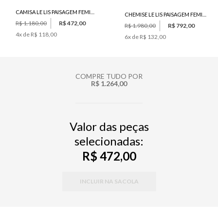
CAMISA LE LIS PAISAGEM FEMININA
CHEMISE LE LIS PAISAGEM FEMININO
R$ 1.180,00
R$ 472,00
R$ 1.980,00
R$ 792,00
4
x de
R$ 118,00
6
x de
R$ 132,00
COMPRE TUDO POR
R$ 1.264,00
Valor das peças
selecionadas:
R$ 472,00
INCLUIR NA SACOLA
PP
P
M
G
34
36
38
40
42
44
46