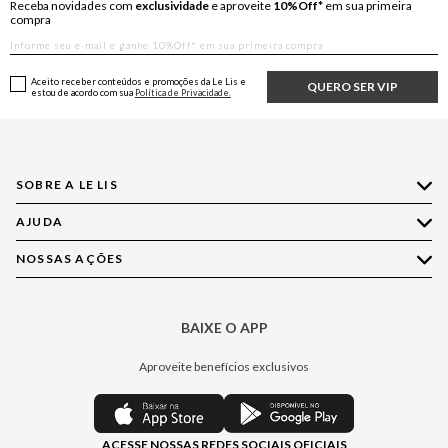
Receba novidades com
exclusividade
e aproveite
10%Off*
em sua primeira
compra
Aceito receber conteúdos e promoções da Le Lis e
QUERO SER VIP
estou de acordo com sua
Política de Privacidade.
SOBRE A LE LIS
AJUDA
Quem Somos
Nossas Lojas
NOSSAS AÇÕES
Compre pelo WhatsApp
Ética e Sustentabilidade
Perguntas Frequentes
Aplicativo LE LIS
Política de Privacidade
Central de Relacionamento
BAIXE O APP
Moda
Política de Governança
Minha Conta
Casa
Aproveite benefícios exclusivos
Painel de Privacidade
Trocas e Devoluções
Aroma
Central de Preferências
Regulamentos
Jeans
ACESSE NOSSAS REDES SOCIAIS OFICIAIS
Moda Com Verso