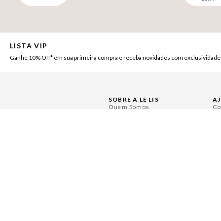
LISTA VIP
Ganhe 10% Off* em sua primeira compra e receba novidades com exclusividade
SOBRE A LE LIS
A
Quem Somos
Co
Nossas Lojas
Pe
Ética e Sustentabilidade
Ce
Políticas de Privacidade
Mi
Políticas de Governança
Tr
Painel de Privacidade
Re
Central de Preferências
Se
Moda Com Verso
Se
LOCALIZE UMA LOJA
Encontre a LE LIS mais próxima de você: