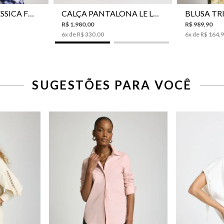
CAMISA LE LIS JESSICA FEMININA
CALÇA PANTALONA LE LIS SONIA FEMININA
R$
1
.
980
,
00
R$
989
,
90
6
x de
R$
330
,
00
6
x de
R$
164
,
SUGESTÕES PARA VOCÊ