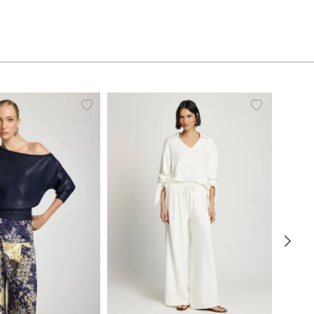
P
P
M
G
PP
P
M
G