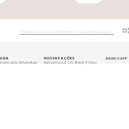
JUDA
NOSSAS AÇÕES
BAIXE O APP
mpre pelo WhatsApp
Aplicativo LE LIS
Black Friday
rguntas Frequentes
Moda
Gift Guide
Aproveite bene
ntral de Relacionamento
Casa
Namorados
nha Conta
Aroma
Japão
ocas e Devoluções
Jeans
Julián Manfredi
gulamentos
Protea
Raízes do Pará
ja um Revendedor
Cadastro
Cuidados Casa
ja um Franqueado
Bazar
Instruções Jogos
Mães
Minha Loja Le Lis
Le Lis Casa PRO
ACESSE NOSS
LE LIS
@l
@lelisblanc