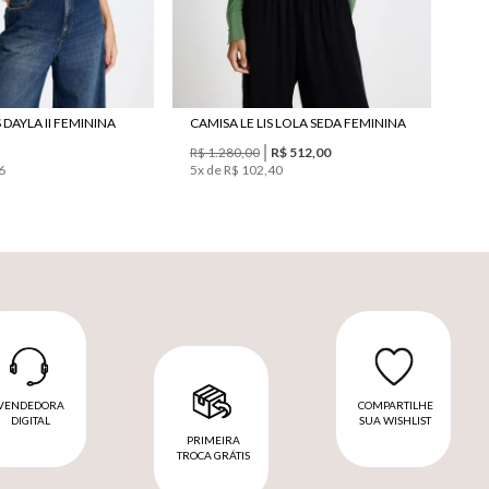
S DAYLA II FEMININA
CAMISA LE LIS LOLA SEDA FEMININA
R$ 1.280,00
R$ 512,00
6
5
x de
R$ 102,40
VENDEDORA
COMPARTILHE
DIGITAL
SUA WISHLIST
PRIMEIRA
TROCA GRÁTIS