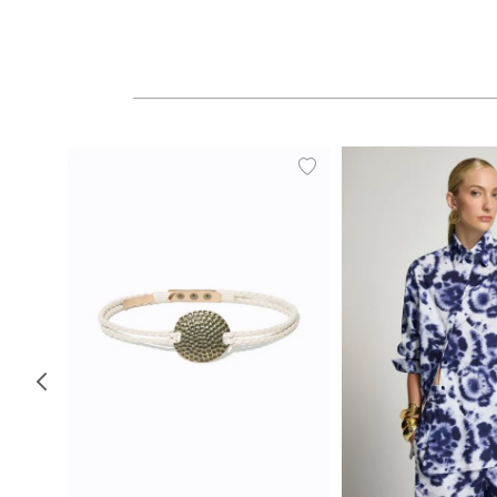
P
M
G
34
36
38
40