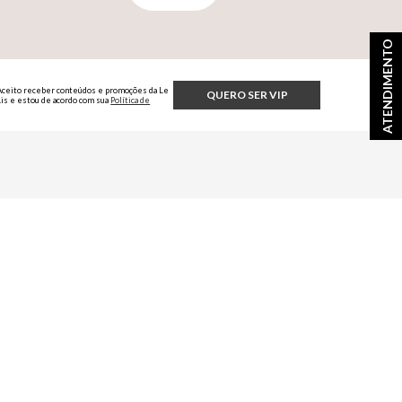
ATENDIMENTO
Aceito receber conteúdos e promoções da Le
QUERO SER VIP
Lis e estou de acordo com sua
Política de
Privacidade.
fícios exclusivos
AS REDES SOCIAIS OFICIAIS
elis
/lelisblanc
/lelisblanc
@mundolelis