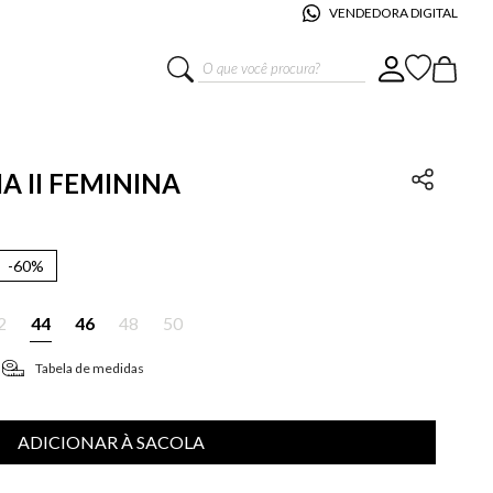
VENDEDORA DIGITAL
O que você procura?
IA II FEMININA
-
60%
2
44
46
48
50
Tabela de medidas
ADICIONAR À SACOLA