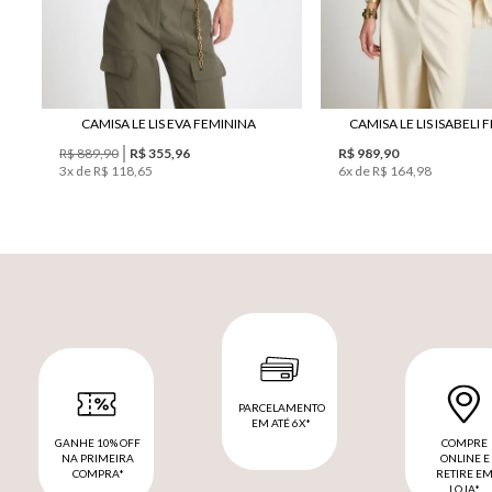
CAMISA LE LIS EVA FEMININA
CAMISA LE LIS ISABELI
R$ 889,90
R$ 355,96
R$ 989,90
3
x de
R$ 118,65
6
x de
R$ 164,98
PARCELAMENTO
EM ATÉ 6X*
GANHE 10% OFF
COMPRE
NA PRIMEIRA
ONLINE E
COMPRA*
RETIRE E
LOJA*