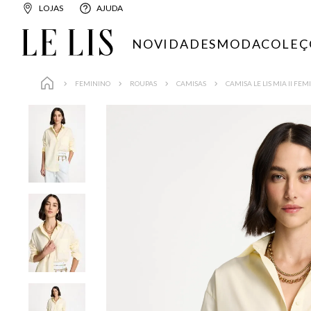
LOJAS
AJUDA
NOVIDADES
MODA
COLEÇ
FEMININO
ROUPAS
CAMISAS
CAMISA LE LIS MIA II FE