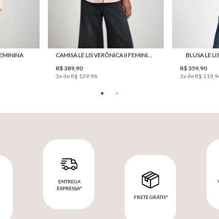
 FEMININA
CAMISA LE LIS VERÔNICA II FEMININA
BLUSA LE LI
R$ 389,90
R$ 359,90
3
x de
R$ 129,96
3
x de
R$ 119,9
ENTREGA
EXPRESSA*
FRETE GRÁTIS*
M