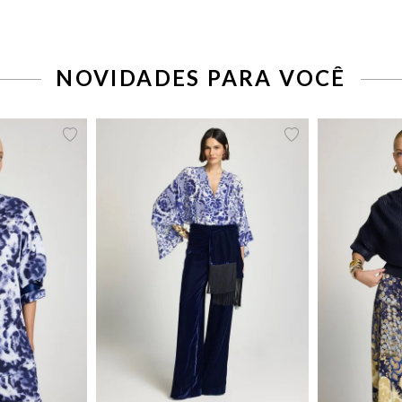
NOVIDADES PARA VOCÊ
42
44
46
34
36
38
40
42
44
P