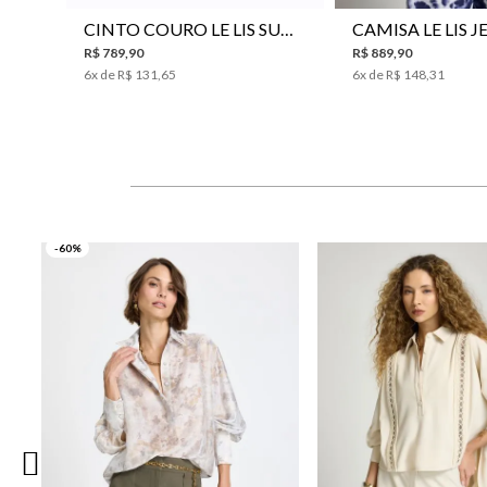
CINTO COURO LE LIS SUKI FEMININO
R$
789
,
90
R$
889
,
90
6
x de
R$
131
,
65
6
x de
R$
148
,
31
-60%