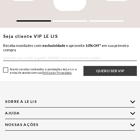
Seja cliente
VIP
LE LIS
Receba novidades com
exclusividade
e aproveite
10%Off*
em sua primeira
compra
Aceito receber conteúdos e promoções da Le Lis e
QUERO SER VIP
estou de acordo com sua
Política de Privacidade.
SOBRE A LE LIS
AJUDA
Quem Somos
Nossas Lojas
NOSSAS AÇÕES
Compre pelo WhatsApp
Ética e Sustentabilidade
Perguntas Frequentes
Aplicativo LE LIS