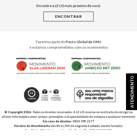
Encontre a LE LIS mais próxima de você:
Cuidados Casa
Instruções de Jogos
Minha Loja Le Lis
Le Lis Casa PRO
Fazemos parte do
Pacto Global da ONU
e estamos comprometidos com os movimentos
ATENDIMENTO
© Copyright 2026
- Todos os direitos reservados. A LE LIS reserva-se no direito de corrigir ou
alterar informações como: preços, promoções e disponibilidade de estoque a qualquer momento.
Em caso de dúvidas:
0800 990 2277
Horário de Atendimento
das 8h às 20h de segunda à sábado, exceto feriados.
Rua Othão 405, Vila Leopoldina, São Paulo, SP – CEP: 05313-020
VESTE S.A. ESTILO | CNPJ: 49.669.856/0001-43