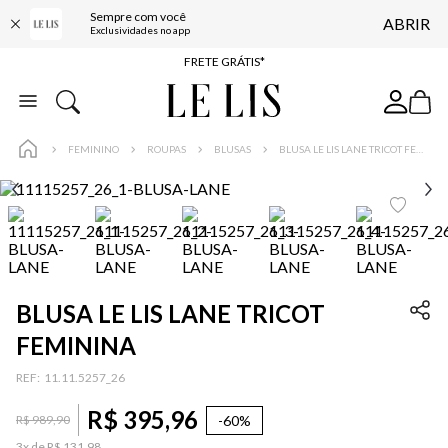
Sempre com você
ABRIR
ENTREGA EXPRESSA*
Exclusividades no app
FRETE GRÁTIS*
BAIXE O APP
10% OFF NA PRIMEIRA COMPRA*
FEMININO
ROUPAS
BLUSAS
BLUSA LE LIS LANE TRICOT FEMININA
BLUSA LE LIS LANE TRICOT
FEMININA
:
11.11.5257_26
R$
395
,
96
-
60%
R$
989
,
90
3
x de
R$
131
,
98