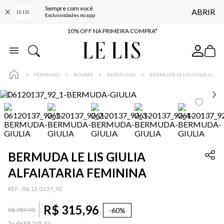
Sempre com você
ABRIR
BAIXE O APP
Exclusividades no app
10% OFF NA PRIMEIRA COMPRA*
COMPRE ONLINE E RETIRE EM LOJA*
ENTREGA EXPRESSA*
FEMININO
ROUPAS
BERMUDAS
BERMUDA LE LIS GIULIA ALFAIATARIA FEMININA
FRETE GRÁTIS*
BAIXE O APP
10% OFF NA PRIMEIRA COMPRA*
BERMUDA LE LIS GIULIA
ALFAIATARIA FEMININA
:
06.12.0137_92
R$
315
,
96
-
60%
R$
789
,
90
3
x de
R$
105
,
32