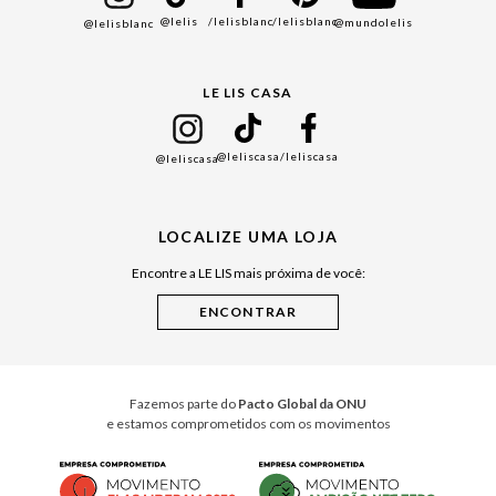
@lelis
/lelisblanc
/lelisblanc
@mundolelis
@lelisblanc
Black Friday
Gift Guide
LE LIS CASA
Mães
Namorados
@leliscasa
/leliscasa
@leliscasa
Japão
Julián Manfredi
LOCALIZE UMA LOJA
Raízes do Pará
Encontre a LE LIS mais próxima de você:
Cuidados Casa
Instruções de Jogos
Minha Loja Le Lis
Le Lis Casa PRO
Fazemos parte do
Pacto Global da ONU
e estamos comprometidos com os movimentos