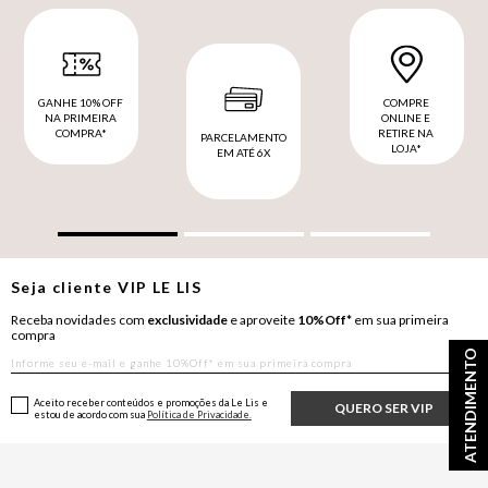
GANHE 10% OFF
COMPRE
NA PRIMEIRA
ONLINE E
COMPRA*
RETIRE NA
PARCELAMENTO
LOJA*
EM ATÉ 6X
Seja cliente
VIP
LE LIS
Receba novidades com
exclusividade
e aproveite
10%Off*
em sua primeira
compra
ATENDIMENTO
Aceito receber conteúdos e promoções da Le Lis e
QUERO SER VIP
estou de acordo com sua
Política de Privacidade.