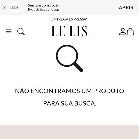
Sempre com você
ABRIR
COMPRE ONLINE E RETIRE EM LOJA*
Exclusividades no app
ENTREGA EXPRESSA*
FRETE GRÁTIS*
BAIXE O APP
10% OFF NA PRIMEIRA COMPRA*
NÃO ENCONTRAMOS UM PRODUTO
PARA SUA BUSCA.