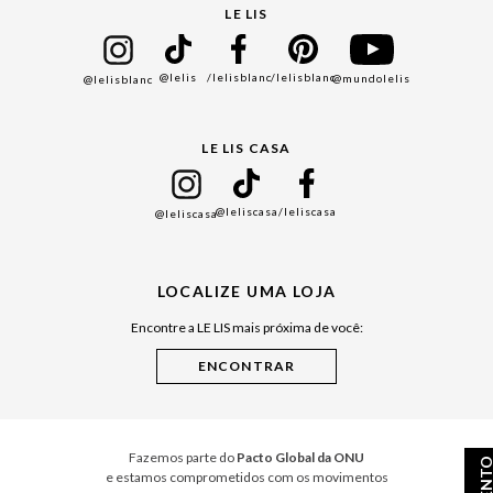
Seja um Franqueado
Cadastro
LE LIS
Bazar
@lelis
/lelisblanc
/lelisblanc
@mundolelis
@lelisblanc
Black Friday
Gift Guide
LE LIS CASA
Mães
Namorados
@leliscasa
/leliscasa
@leliscasa
Japão
Julián Manfredi
LOCALIZE UMA LOJA
Raízes do Pará
Encontre a LE LIS mais próxima de você:
Cuidados Casa
Instruções de Jogos
Minha Loja Le Lis
Le Lis Casa PRO
Fazemos parte do
Pacto Global da ONU
e estamos comprometidos com os movimentos