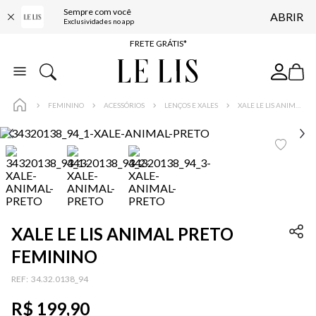
ENTREGA EXPRESSA*
Sempre com você
ABRIR
Exclusividades no app
FRETE GRÁTIS*
BAIXE O APP
10% OFF NA PRIMEIRA COMPRA*
COMPRE ONLINE E RETIRE EM LOJA*
FEMININO
ACESSÓRIOS
LENÇOS E XALES
XALE LE LIS ANIMAL PRETO FEMININO
ENTREGA EXPRESSA*
FRETE GRÁTIS*
BAIXE O APP
10% OFF NA PRIMEIRA COMPRA*
XALE LE LIS ANIMAL PRETO
FEMININO
:
34.32.0138_94
R$
199
,
90