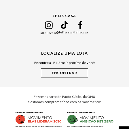
Gift Guide
LE LIS CASA
Mães
Namorados
@leliscasa
/leliscasa
@leliscasa
Japão
Julián Manfredi
LOCALIZE UMA LOJA
Raízes do Pará
Encontre a LE LIS mais próxima de você:
Cuidados Casa
Instruções de Jogos
Minha Loja Le Lis
Le Lis Casa PRO
Fazemos parte do
Pacto Global da ONU
e estamos comprometidos com os movimentos