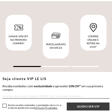
GANHE 10% OFF
COMPRE
NA PRIMEIRA
ONLINE E
COMPRA*
RETIRE NA
PARCELAMENTO
LOJA*
EM ATÉ 6X
Seja cliente
VIP
LE LIS
Receba novidades com
exclusividade
e aproveite
10%Off*
em sua primeira
compra
Aceito receber conteúdos e promoções da Le Lis e
QUERO SER VIP
estou de acordo com sua
Política de Privacidade.