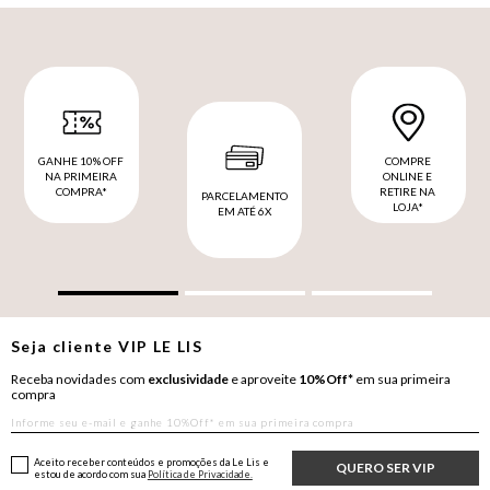
GANHE 10% OFF
COMPRE
NA PRIMEIRA
ONLINE E
COMPRA*
RETIRE NA
PARCELAMENTO
LOJA*
EM ATÉ 6X
Seja cliente
VIP
LE LIS
Receba novidades com
exclusividade
e aproveite
10%Off*
em sua primeira
compra
Aceito receber conteúdos e promoções da Le Lis e
QUERO SER VIP
estou de acordo com sua
Política de Privacidade.