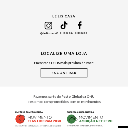
Gift Guide
LE LIS CASA
Mães
Namorados
@leliscasa
/leliscasa
@leliscasa
Japão
Julián Manfredi
LOCALIZE UMA LOJA
Raízes do Pará
Encontre a LE LIS mais próxima de você:
Cuidados Casa
Instruções de Jogos
Minha Loja Le Lis
Le Lis Casa PRO
Fazemos parte do
Pacto Global da ONU
e estamos comprometidos com os movimentos