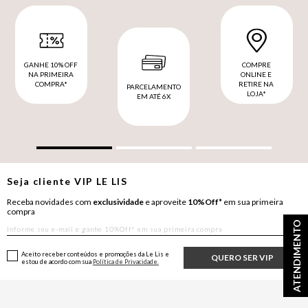
GANHE 10% OFF
COMPRE
NA PRIMEIRA
ONLINE E
COMPRA*
RETIRE NA
PARCELAMENTO
LOJA*
EM ATÉ 6X
Seja cliente
VIP
LE LIS
Receba novidades com
exclusividade
e aproveite
10%Off*
em sua primeira
compra
ATENDIMENTO
Aceito receber conteúdos e promoções da Le Lis e
QUERO SER VIP
estou de acordo com sua
Política de Privacidade.