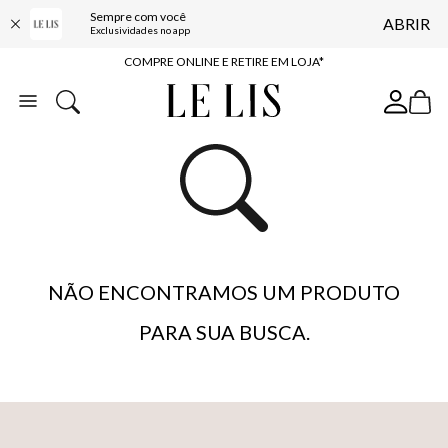
Sempre com você
ABRIR
10% OFF NA PRIMEIRA COMPRA*
Exclusividades no app
COMPRE ONLINE E RETIRE EM LOJA*
ENTREGA EXPRESSA*
FRETE GRÁTIS*
BAIXE O APP
10% OFF NA PRIMEIRA COMPRA*
NÃO ENCONTRAMOS UM PRODUTO
PARA SUA BUSCA.