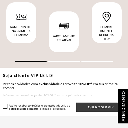
GANHE 10% OFF
COMPRE
NA PRIMEIRA
ONLINE E
COMPRA*
RETIRE NA
PARCELAMENTO
LOJA*
EM ATÉ 6X
Seja cliente
VIP
LE LIS
Receba novidades com
exclusividade
e aproveite
10%Off*
em sua primeira
compra
ATENDIMENTO
Aceito receber conteúdos e promoções da Le Lis e
QUERO SER VIP
estou de acordo com sua
Política de Privacidade.