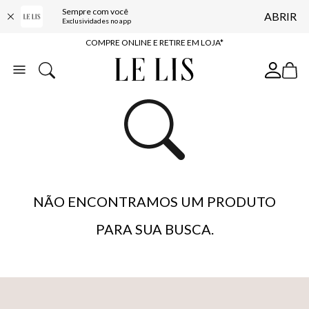
Sempre com você
ABRIR
10% OFF NA PRIMEIRA COMPRA*
Exclusividades no app
COMPRE ONLINE E RETIRE EM LOJA*
ENTREGA EXPRESSA*
FRETE GRÁTIS*
BAIXE O APP
10% OFF NA PRIMEIRA COMPRA*
NÃO ENCONTRAMOS UM PRODUTO
PARA SUA BUSCA.