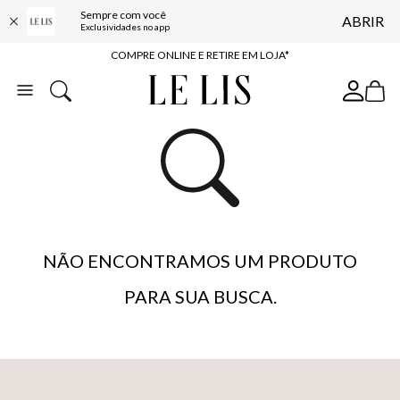
Sempre com você
ABRIR
10% OFF NA PRIMEIRA COMPRA*
Exclusividades no app
COMPRE ONLINE E RETIRE EM LOJA*
ENTREGA EXPRESSA*
FRETE GRÁTIS*
BAIXE O APP
10% OFF NA PRIMEIRA COMPRA*
NÃO ENCONTRAMOS UM PRODUTO
PARA SUA BUSCA.