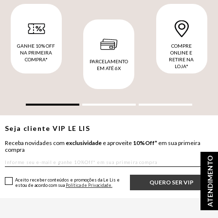
GANHE 10% OFF
COMPRE
NA PRIMEIRA
ONLINE E
COMPRA*
RETIRE NA
PARCELAMENTO
LOJA*
EM ATÉ 6X
Seja cliente
VIP
LE LIS
Receba novidades com
exclusividade
e aproveite
10%Off*
em sua primeira
compra
ATENDIMENTO
Aceito receber conteúdos e promoções da Le Lis e
QUERO SER VIP
estou de acordo com sua
Política de Privacidade.